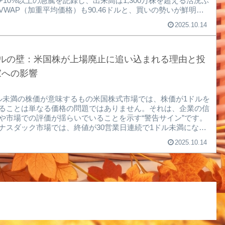
+10%以上の急騰を記録し、出来高は1,300万株を超える活況ぶ
VWAP（加重平均価格）も90.46ドルと、買いの勢いが鮮明で
チャート上では直近高値を更新し、移動平均線を力強く上抜け
2025.10.14
レイクアウトが確認されました。これは単なる価格上昇ではな
市場がASTSに寄せる期待の高まりを示す重要なシグナルで
楽天証券 アプリ チャート※ASTSなどの米国株購入するに
証券口座を作った後、外国株取引口座開設する必要がありまし
ドルの壁：米国株が上場廃止に追い込まれる理由と投
【米国株を買うならど...
家への影響
ル未満の株価が意味するもの米国株式市場では、株価が1ドルを
ることは単なる価格の問題ではありません。それは、企業の信
や市場での評価が揺らいでいることを示す“警告サイン”です。
ナスダック市場では、終値が30営業日連続で1ドル未満になる
企業は「不適合通知（Deficiency Notice）」を受け取ります。
2025.10.14
り値30営業日連続1ドル未満→不適合通知（Deficiency
tice）これは、上場維持の条件を満たしていないことを意味し、
は改善を求められることになります。所有銘柄のチャート楽天
 アプリチャート上場廃止のプロセスとルール不適合通知を受
企業には、通常18...