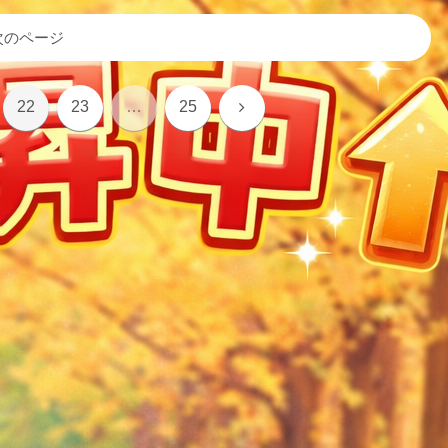
次のページ
次
22
23
…
25
へ