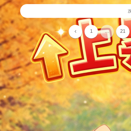
前
1
…
21
へ