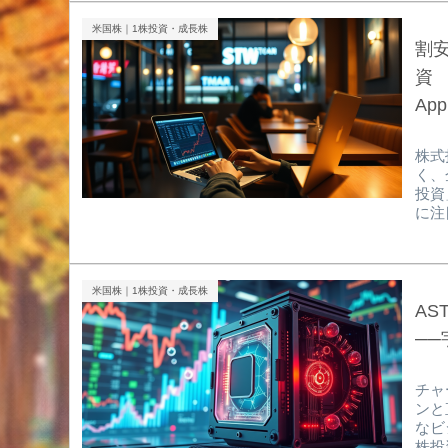
時価
れ、
米国株｜1株投資・成長株
かし
割
ビジ
資 V
Appr
株式
く、
投資
に注
来性
る、
なぜ
ニュ
米国株｜1株投資・成長株
が短
A
ず、
─
チャ
ンと
なビ
株投