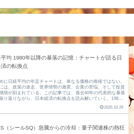
平均 1980年以降の暴落の記憶：チャートが語る日
経済の転換点
めに日経平均の年足チャートは、単なる価格の推移ではない。
には、政策の迷走、世界情勢の激変、企業の苦悩、そして投資
感情が刻まれている。この記事では、過去40年の代表的な暴落
振り返りながら、日本経済の転換点を読み解いていく。1987
ブラックマンデー10月19日、米国市場が突如崩壊。翌20日、
2025.10.29
市場も連鎖的に暴落し、日経平均は1日で約15%下落。原因は
グラム売買の暴走と金利上昇懸念。市場は「機械が市場を壊し
と恐怖に包まれた。1990年：バブル崩壊の始まり1989年末、
平均は史上最高値38,957円を記録。しかし、地価高騰への警戒
AES（シールSQ）急騰からの冷却：量子関連株の熱狂
融引き締め策（公定歩合の急上昇、総...