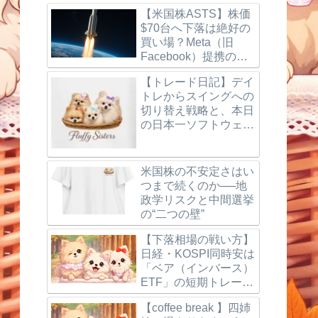
【米国株ASTS】株価
$70台へ下落は絶好の
買い場？Meta（旧
Facebook）提携の噂
とBlueBird打ち上げ成
【トレード日記】デイ
功、楽天モバイルの最
トレからスイングへの
新動向を徹底解説！
切り替え戦略と、本日
の日本一ソフトウェア
（3851）利確＆反省
点
米国株の不安定さはい
つまで続くのか──地
政学リスクと中間選挙
の“二つの壁”
【下落相場の戦い方】
日経・KOSPI同時安は
「ベア（インバース）
ETF」の短期トレード
で狙う
【coffee break 】四姉