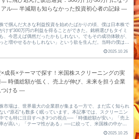
ずに飛び込んだ仮想通貨：300万円が30万円になっ
※ASTSなどの米国株購入するには、証券口座を作った後...
リアル― 半減期も知らなかった投資初心者の記録 ―
株で掴んだ大きな利益投資を始めたばかりの頃、僕は日本株で
がけず300万円の利益を得ることができた。銘柄選びもタイミ
も、今思えば偶然だったかもしれない。でもその成功体験が、
っと増やせるかもしれない」という欲を生んだ。当時の僕は、
の知識も経験も浅く、勝った理由すらよくわかっていなかっ
2025.10.26
仮想通貨という“熱狂”の世界へ2014年、ビットコインがニュー
SNSで話題になっていた。「これからは仮想通貨の時代だ」
り人が続出している」――そんな言葉が飛び交い、僕の心は一
熱を帯びた。でも正直に言うと、「半減期」なんて言葉も知ら
安×成長×テーマで探す！米国株スクリーニングの実
ったし、ビットコインの仕組みも理解していなかった。...
術― 時価総額が低く、売上が伸び、未来を担う企業
つける ―
株市場は、世界最大の企業群が集まる一方で、まだ広く知られ
ない“原石”も数多く眠っています。本記事では、スクリーニン
中でも特に注目すべき3つの視点──「時価総額が安い」「売上
率が高い」「テーマ性がある」──に絞って、米国株の中から
性のある銘柄を見つける方法を解説します。楽天証券アプリ
2025.10.25
peed時価総額が安い米国企業は“未発掘の成長株”米国市場では、