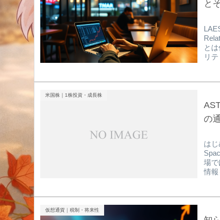
と
LAES
Rel
とは
リテ
いま
てお
「セ
20
米国株｜1株投資・成長株
さに“
AS
の通
はじ
Sp
場で
情報
い」
たタ
安が
台。
仮想通貨｜税制・将来性
望、