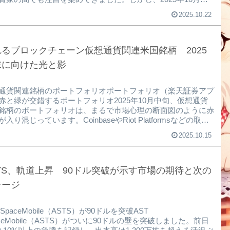
された最大5億ドルの転換社債が市場に衝撃を与え、株価は一
2025.10.22
〜14%の急落を記録しました。転換社債の中身と市場の反応今
社債は2032年満期・2.375%のクーポン付きで、株式に転換可
条件が付いています。転換価格には20%のプレミアムが設定さ
おり、ASTSはこの資金を既存債務の買い戻しや、株式希薄化
れるブロックチェーン仮想通貨関連米国銘柄 2025
える上限付きコールオプ...
末に向けた光と影
通貨関連銘柄のポートフォリオポートフォリオ（楽天証券アプ
赤と緑が交錯するポートフォリオ2025年10月中旬、仮想通貨
銘柄のポートフォリオは、まるで市場心理の断面図のように赤
入り混じっています。CoinbaseやRiot Platformsなどの取引
銘柄は軒並み下落。一方で、Marathon Digitalや一部のマイニン
2025.10.15
連株はわずかに上昇を見せています。この色のコントラスト
投資家心理の冷え込みと短期的な利確ムードが交錯しているこ
示唆しています。BTCやETHの価格が停滞する中、関連株も方
を失い、ポートフォリオ全体が不安定な様相を呈しています。
TS、軌道上昇 90ドル突破が示す市場の期待と次の
トコイン保...
テージ
 SpaceMobile（ASTS）が90ドルを突破AST
aceMobile（ASTS）がついに90ドルの壁を突破しました。前日