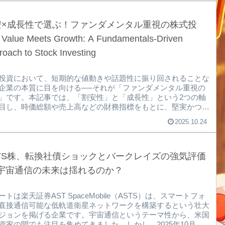
総額が数十億ドル未満の企業は「スモールキャップ」と呼ば
機関投資家のレーダーから外れていることも多くあります。し
、こうした企業の中には、急成長中のテック企業や、革新的な
安×成長性で選ぶ！ファンダメンタル重視の株式投
ネスモデルを持つスタートアップが含まれているこ...
alue Meets Growth: A Fundamentals-Driven
oach to Stock Investing
投資において、短期的な値動きや話題性に振り回されることな
企業の本質に目を向ける──それが「ファンダメンタル重視の
」です。本記事では、「割安性」と「成長性」という2つの軸
目し、時価総額や売上高などの財務指標をもとに、堅実かつ将
のある銘柄を見つける方法を解説します。※当ブログ記事にあ
2025.10.24
私が買った、RIOT ASTS は、これを元にして見つけました。
、ファンダメンタル重視の銘柄選定なのか株式市場には日々、
ースやSNSを通じて膨大な情報が流れ込みます。多くの投資家
期的な値動きに反応しがちですが、そうしたノイズに惑わされ
STS株、転換社債ショックとバークレイズの強気評価
企業の本質的な価値に注目することが、長期的な資...
─宇宙通信の未来は揺れるのか？
ートは楽天証券AST SpaceMobile（ASTS）は、スマートフォ
直接通信可能な低軌道衛星ネットワークを構築するという壮大
ジョンを掲げる企業です。宇宙通信というテーマ性から、米国
資家の間でも注目を集めてきました。しかし、2025年10月に