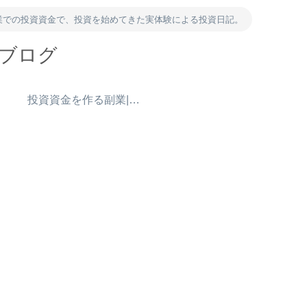
業での投資資金で、投資を始めてきた実体験による投資日記。
資ブログ
）
投資資金を作る副業|ポイ活・アンケート・得意を売る