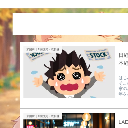
米国株｜1株投資・成長株
日経
本
はじ
そこ
家の
年を
年：
日本
プロ
た」
米国株｜1株投資・成長株
日経
L
と金