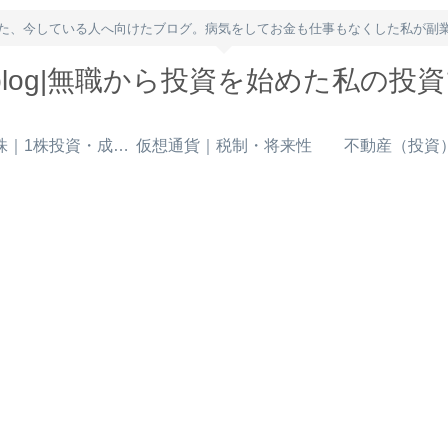
た、今している人へ向けたブログ。病気をしてお金も仕事もなくした私が副
owblog|無職から投資を始めた私の投
米国株｜1株投資・成長株
仮想通貨｜税制・将来性
不動産（投資