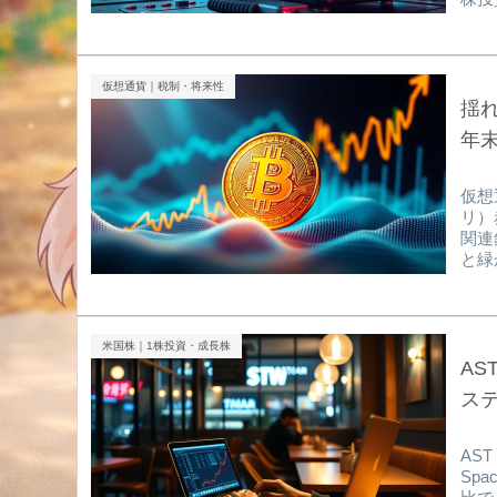
発表
時8
回の
能な
仮想通貨｜税制・将来性
れて
揺
を抑
年
仮想
リ）
関連
と緑が
所系
グ関
は、
とを
米国株｜1株投資・成長株
向感
AS
ビッ
ス
AST
Sp