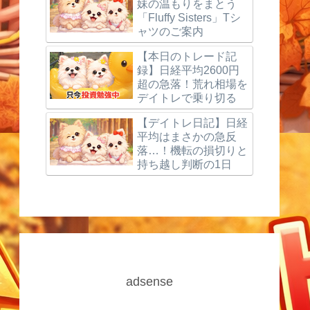
妹の温もりをまとう
「Fluffy Sisters」Tシ
ャツのご案内
【本日のトレード記
録】日経平均2600円
超の急落！荒れ相場を
デイトレで乗り切る
【デイトレ日記】日経
平均はまさかの急反
落…！機転の損切りと
持ち越し判断の1日
adsense