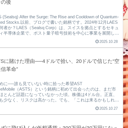
その後
 (Sealsq) After the Surge: The Rise and Cooldown of Quantum-
ated Stocks.以前、ブログで書いた銘柄です。2024年12月LAES
何者か？LAES（Sealsq Corp）は、スイスを拠点とするセキュ
ィ半導体企業で、ポスト量子暗号技術を中心に事業を展開して
す。IoT、AI、軍事、医療など多様な分野での応用が期待され
2025.10.28
り、量子コンピューター時代に不可欠な「耐タンパー性」や
キュアマイクロコントローラー」の技術が注目されています。
24年12月にこの銘柄について初めてブログを書いたときは、ま
熱...
TSに賭けた理由──4ドルで拾い、20ドルで信じた“空
信革命”
めに──誰も見ていない時に拾った希望AST
aceMobile（ASTS）という銘柄に初めて出会ったのは、まだ市
ほとんど話題になっていなかった頃。株価は4ドル台。正直、
も少なく、リスクは高かった。でも、「これは来るかもしれな
という直感があった。その後、株価は上昇し、20ドル台に達し
2025.10.27
イミングで買い増しを決断。今思えば、あの判断には確信と不
入り混じっていた。結果として、現在の平均取得単価は5ドル
数字だけ見れば地味かもしれない。でも、この数字には僕の希
葛藤、そして未来への期待が詰まっている。楽天証券 アプリ