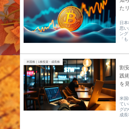
知ら
にて
た
日本
思い
ング
「も
投資
た。
スや
「億
米国株｜1株投資・成長株
気に
割
なか
践
を見
米国
てい
グの
成長
将来
is