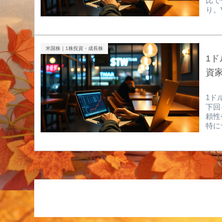
比で
り。
す。
るブ
く、
す。
米国株｜1株投資・成長株
は、
1
た。
資
1ド
下回
頼性
特に
と、
終わ
No
企業
証券
けた