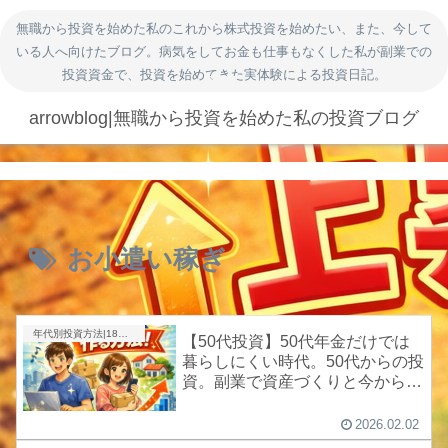
無職から投資を始めた私のこれから株式投資を始めたい、また、今して
いる人へ向けたブログ。病気をしてお金も仕事もなくした私が副業での
投資資金で、投資を始めてきた実体験による投資日記。
arrowblog|無職から投資を始めた私の投資ブログ
お小遣い稼ぎ
年代別投資方法|18歳、20代、30代、40代、50代、60代以上
【50代投資】50代年金だけでは
暮らしにくい時代。50代からの投
資。副業で資産づくりと今からや
ること3選
2026.02.02