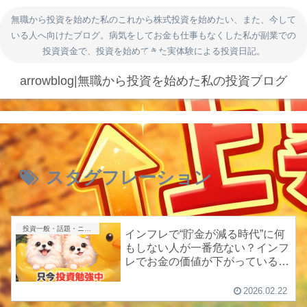
無職から投資を始めた私のこれから株式投資を始めたい、また、今して
いる人へ向けたブログ。病気をしてお金も仕事もなくした私が副業での
投資資金で、投資を始めてきた実体験による投資日記。
arrowblog|無職から投資を始めた私の投資ブログ
スタグフレーション
投資一般・話題・ニュース
インフレで“貯金が減る時代”に何
もしない人が一番危ない？インフ
レでお金の価値が下がっているっ
てホント？
2026.02.22