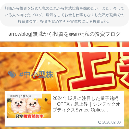
無職から投資を始めた私のこれから株式投資を始めたい、また、今して
いる人へ向けたブログ。病気をしてお金も仕事もなくした私が副業での
投資資金で、投資を始めてきた実体験による投資日記。
arrowblog|無職から投資を始めた私の投資ブログ
#中小型株
米国株｜1株投資・成長株
2024年12月に注目した量子銘柄
「OPTX」急上昇｜シンテックオ
プティクスSyntec Optics
Holdings Incはなぜ今買われてい
るのか
2026.02.03