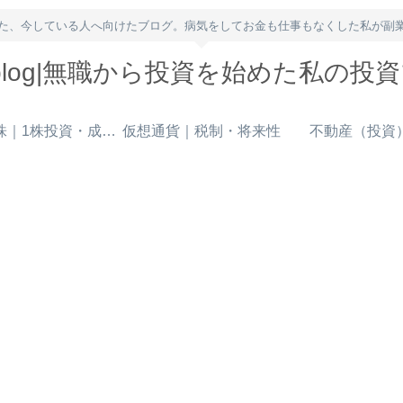
た、今している人へ向けたブログ。病気をしてお金も仕事もなくした私が副
owblog|無職から投資を始めた私の投
米国株｜1株投資・成長株
仮想通貨｜税制・将来性
不動産（投資