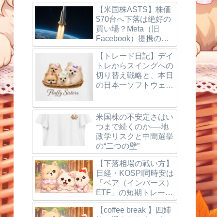
【米国株ASTS】株価
$70台へ下落は絶好の
買い場？Meta（旧
Facebook）提携の噂
とBlueBird打ち上げ成
【トレード日記】デイ
功、楽天モバイルの最
トレからスイングへの
新動向を徹底解説！
切り替え戦略と、本日
の日本一ソフトウェア
（3851）利確＆反省
点
米国株の不安定さはい
つまで続くのか──地
政学リスクと中間選挙
の“二つの壁”
【下落相場の戦い方】
日経・KOSPI同時安は
「ベア（インバース）
ETF」の短期トレード
で狙う
【coffee break 】四姉