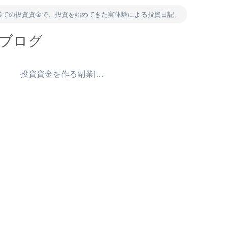
業での投資資金で、投資を始めてきた実体験による投資日記。
資ブログ
）
投資資金を作る副業|ポイ活・アンケート・得意を売る