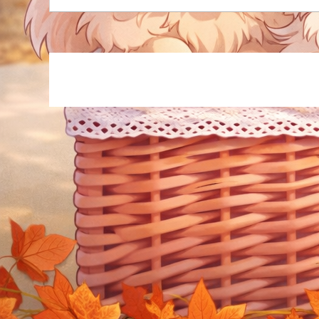
ベル
ない
性が
「副
は税
で...