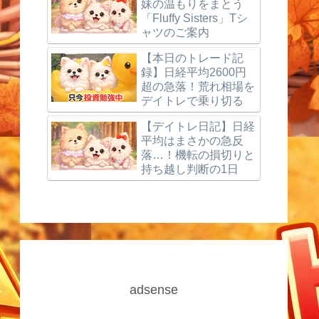
妹の温もりをまとう
「Fluffy Sisters」Tシ
ャツのご案内
【本日のトレード記
録】日経平均2600円
超の急落！荒れ相場を
デイトレで乗り切る
【デイトレ日記】日経
平均はまさかの急反
落…！機転の損切りと
持ち越し判断の1日
adsense