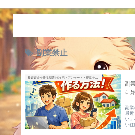
副業禁止
投資資金を作る副業|ポイ活・アンケート・得意を売る
副
に
副業
最近
い」
い住
業に