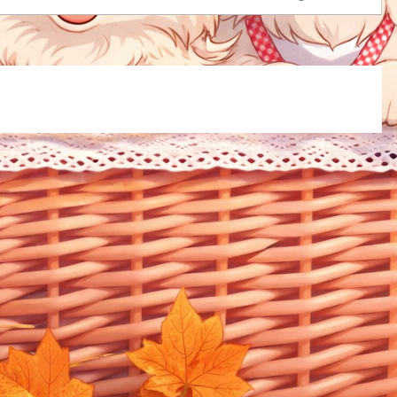
”で、リスクの低い収入は非常に魅力的です。副業とみなされ
収入の考え方重要なのはここです。👉 継続性・事業性・営利
弱いもの👉 少額・単発・労働性が低いものこれらは一般的に
業」とはみなされにくい傾向があります。※もちろん最終判断
務署・会社規定ですが、多くの人が問題なく行っているライン