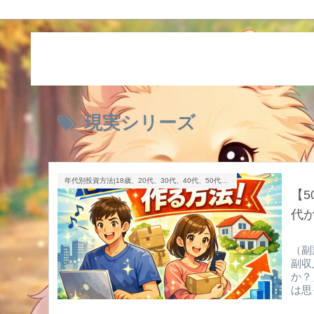
現実シリーズ
年代別投資方法|18歳、20代、30代、40代、50代、60代以上
【5
代
（副
副収
か？
は思
活が