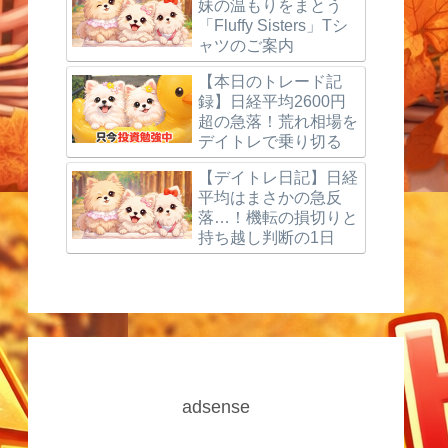
妹の温もりをまとう
「Fluffy Sisters」Tシ
ャツのご案内
【本日のトレード記
録】日経平均2600円
超の急落！荒れ相場を
デイトレで乗り切る
【デイトレ日記】日経
平均はまさかの急反
落…！機転の損切りと
持ち越し判断の1日
adsense