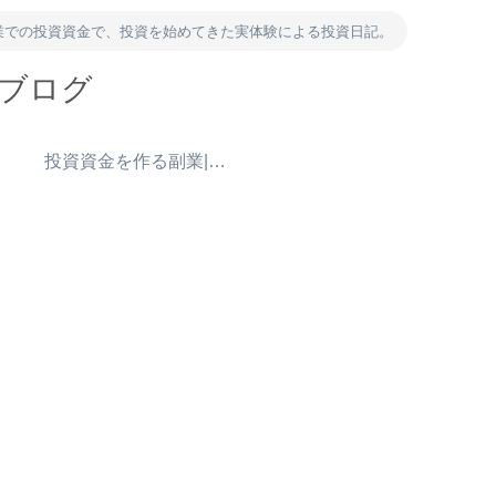
業での投資資金で、投資を始めてきた実体験による投資日記。
資ブログ
）
投資資金を作る副業|ポイ活・アンケート・得意を売る