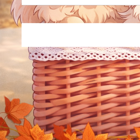
でき
事を
※5
後年
医療