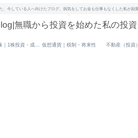
た、今している人へ向けたブログ。病気をしてお金も仕事もなくした私が副
owblog|無職から投資を始めた私の投
米国株｜1株投資・成長株
仮想通貨｜税制・将来性
不動産（投資