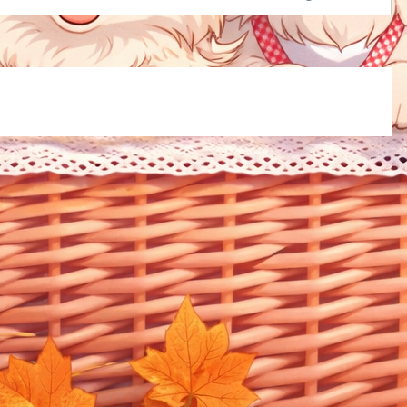
ること”は確実にあります。大きなリスクを取らなくても、仕
続けながら、無理なく老後資産を増やす方法は存在します。
0代で始める・見直す資産運用、楽天証券からの記事抜粋🔶 老
金だけでは生活費が足りない現実年金受給額は大きく増えない
費・生活費・介護費はこれから上がる「貯金を切り崩す老...