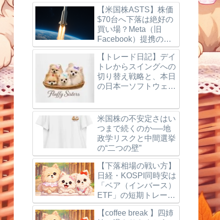
【米国株ASTS】株価
$70台へ下落は絶好の
買い場？Meta（旧
Facebook）提携の噂
とBlueBird打ち上げ成
【トレード日記】デイ
功、楽天モバイルの最
トレからスイングへの
新動向を徹底解説！
切り替え戦略と、本日
の日本一ソフトウェア
（3851）利確＆反省
点
米国株の不安定さはい
つまで続くのか──地
政学リスクと中間選挙
の“二つの壁”
【下落相場の戦い方】
日経・KOSPI同時安は
「ベア（インバース）
ETF」の短期トレード
で狙う
【coffee break 】四姉