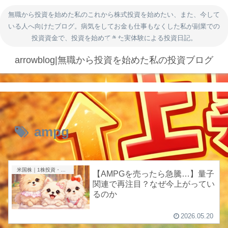
無職から投資を始めた私のこれから株式投資を始めたい、また、今して
いる人へ向けたブログ。病気をしてお金も仕事もなくした私が副業での
投資資金で、投資を始めてきた実体験による投資日記。
arrowblog|無職から投資を始めた私の投資ブログ
ampg
米国株｜1株投資・成長株
【AMPGを売ったら急騰…】量子
関連で再注目？なぜ今上がってい
るのか
2026.05.20