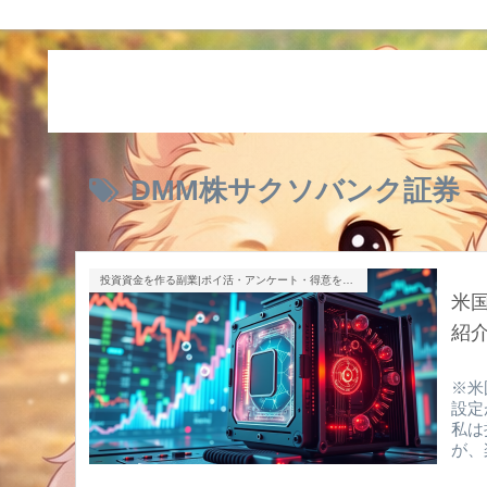
DMM株サクソバンク証券
投資資金を作る副業|ポイ活・アンケート・得意を売る
米
紹
※米
設定
私は
が、
会社