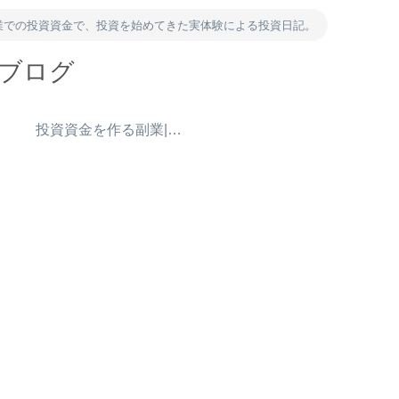
業での投資資金で、投資を始めてきた実体験による投資日記。
資ブログ
）
投資資金を作る副業|ポイ活・アンケート・得意を売る