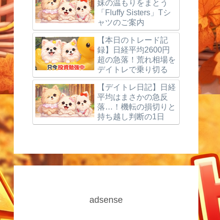
妹の温もりをまとう
「Fluffy Sisters」Tシ
ャツのご案内
【本日のトレード記
録】日経平均2600円
超の急落！荒れ相場を
デイトレで乗り切る
【デイトレ日記】日経
平均はまさかの急反
落…！機転の損切りと
持ち越し判断の1日
adsense