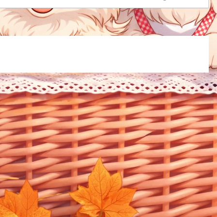
の経験上お勧めです。※簡単なネット証券口座の作り方 10分
わる＆失敗しない手順を解説、記事はこちらに書いてますので
しければ参考にして下さい↓◆はじめに「米国株を始めたいけ
どの証券会社を選べばいい？」「手数料・使いやすさ・取扱銘
を比較したい」そんな方のために、この記事では、★松井証...