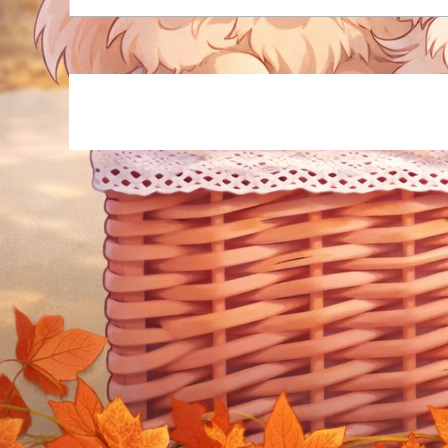
が私
で終
よろ
ど、
柄数