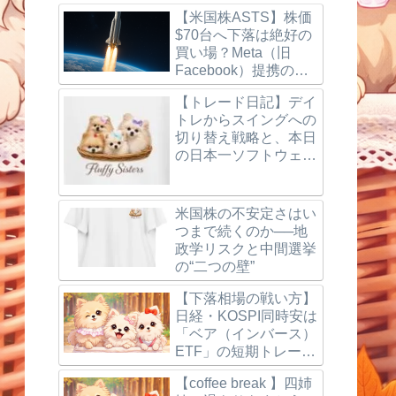
【米国株ASTS】株価
$70台へ下落は絶好の
買い場？Meta（旧
Facebook）提携の噂
とBlueBird打ち上げ成
【トレード日記】デイ
功、楽天モバイルの最
トレからスイングへの
新動向を徹底解説！
切り替え戦略と、本日
の日本一ソフトウェア
（3851）利確＆反省
点
米国株の不安定さはい
つまで続くのか──地
政学リスクと中間選挙
の“二つの壁”
【下落相場の戦い方】
日経・KOSPI同時安は
「ベア（インバース）
ETF」の短期トレード
で狙う
【coffee break 】四姉