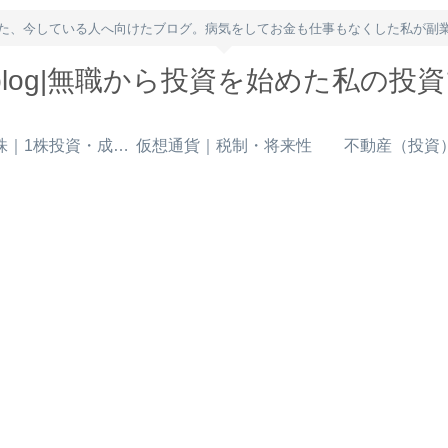
た、今している人へ向けたブログ。病気をしてお金も仕事もなくした私が副
owblog|無職から投資を始めた私の投
米国株｜1株投資・成長株
仮想通貨｜税制・将来性
不動産（投資