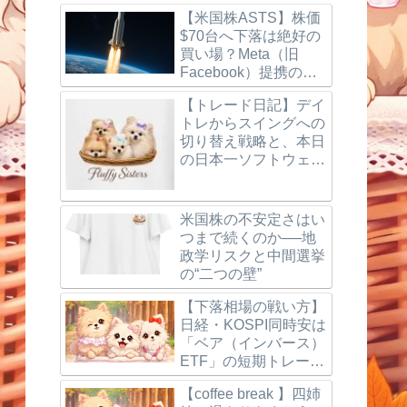
【米国株ASTS】株価
$70台へ下落は絶好の
買い場？Meta（旧
Facebook）提携の噂
とBlueBird打ち上げ成
【トレード日記】デイ
功、楽天モバイルの最
トレからスイングへの
新動向を徹底解説！
切り替え戦略と、本日
の日本一ソフトウェア
（3851）利確＆反省
点
米国株の不安定さはい
つまで続くのか──地
政学リスクと中間選挙
の“二つの壁”
【下落相場の戦い方】
日経・KOSPI同時安は
「ベア（インバース）
ETF」の短期トレード
で狙う
【coffee break 】四姉