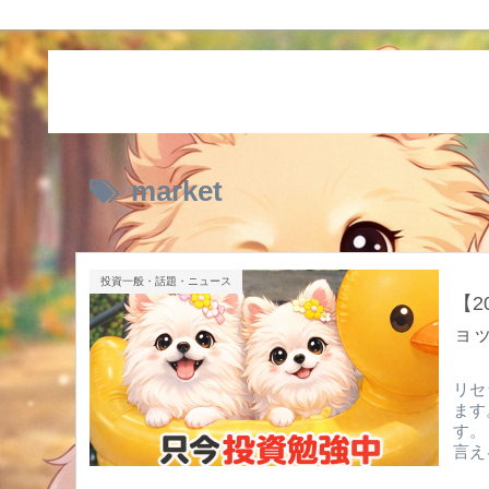
market
投資一般・話題・ニュース
【2
ョ
リセ
ます
す。
言え
が何