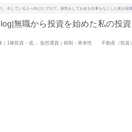
た、今している人へ向けたブログ。病気をしてお金も仕事もなくした私が副
owblog|無職から投資を始めた私の投
米国株｜1株投資・成長株
仮想通貨｜税制・将来性
不動産（投資