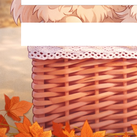
どん
に知
その
真相
の危