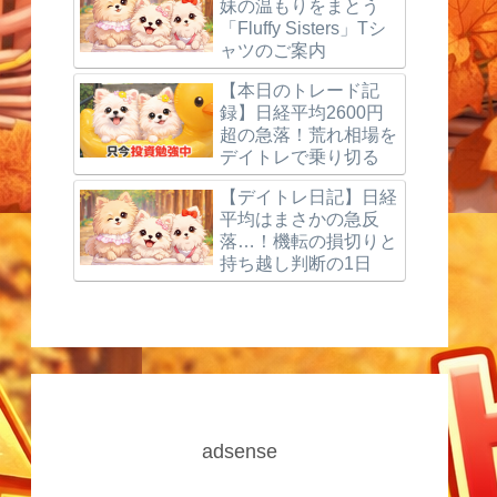
妹の温もりをまとう
「Fluffy Sisters」Tシ
ャツのご案内
【本日のトレード記
録】日経平均2600円
超の急落！荒れ相場を
デイトレで乗り切る
【デイトレ日記】日経
平均はまさかの急反
落…！機転の損切りと
持ち越し判断の1日
adsense