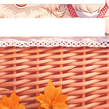
な銘柄が強いのか・何を準備しておくべきなのかこれらを平時
っておくだけで、行動はまったく変わります。このブログは、
ための備忘録であり、共有でもあります。【2026年暴落説の
1】米国株に“歴史級ショック”は来るのか？AIバブルと利下げ
険なサイン、ブログはこちら↓【2026年暴落説の真...