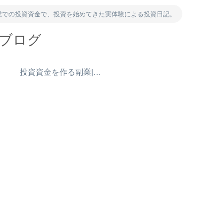
業での投資資金で、投資を始めてきた実体験による投資日記。
資ブログ
）
投資資金を作る副業|ポイ活・アンケート・得意を売る