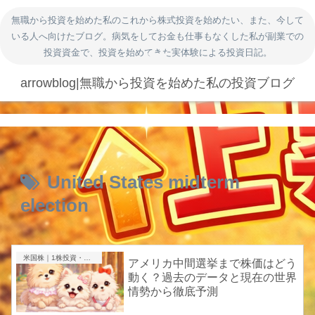
無職から投資を始めた私のこれから株式投資を始めたい、また、今して
いる人へ向けたブログ。病気をしてお金も仕事もなくした私が副業での
投資資金で、投資を始めてきた実体験による投資日記。
arrowblog|無職から投資を始めた私の投資ブログ
United States midterm
election
米国株｜1株投資・成長株
アメリカ中間選挙まで株価はどう
動く？過去のデータと現在の世界
情勢から徹底予測