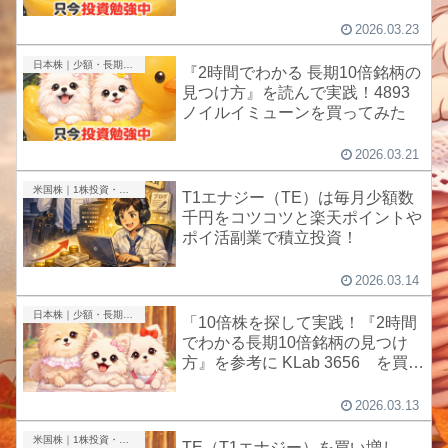
2026.03.23
日本株｜少額・長期投資
『2時間でわかる 長期10倍銘柄の
見つけ方』を読んで実践！4893
ノイルイミューンを買ってみた
2026.03.21
米国株｜1株投資・成長株
T1エナジー（TE）は毎月少額数
千円をコツコツと楽天ポイントや
ポイ活副業で積立投資！
2026.03.14
日本株｜少額・長期投資
「10倍株を探して実践！『2時間
でわかる長期10倍銘柄の見つけ
方』を参考に KLab 3656 を買っ
てみた
2026.03.13
米国株｜1株投資・成長株
TE（T1エナジー）を買い増し。