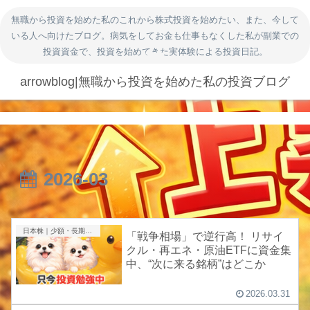
無職から投資を始めた私のこれから株式投資を始めたい、また、今して
いる人へ向けたブログ。病気をしてお金も仕事もなくした私が副業での
投資資金で、投資を始めてきた実体験による投資日記。
arrowblog|無職から投資を始めた私の投資ブログ
2026-03
日本株｜少額・長期投資
「戦争相場」で逆行高！ リサイ
クル・再エネ・原油ETFに資金集
中、“次に来る銘柄”はどこか
2026.03.31