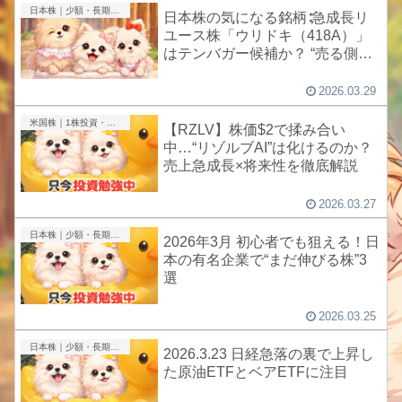
日本株｜少額・長期投資
日本株の気になる銘柄∶急成長リ
ユース株「ウリドキ（418A）」
はテンバガー候補か？ “売る側の
革命”が始まっている
2026.03.29
米国株｜1株投資・成長株
【RZLV】株価$2で揉み合い
中…“リゾルブAI”は化けるのか？
売上急成長×将来性を徹底解説
2026.03.27
日本株｜少額・長期投資
2026年3月 初心者でも狙える！日
本の有名企業で“まだ伸びる株”3
選
2026.03.25
日本株｜少額・長期投資
2026.3.23 日経急落の裏で上昇し
た原油ETFとベアETFに注目