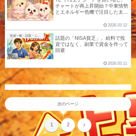
チャートが再上昇開始？中東情勢
とエネルギー危機で注目した太陽
光株
2026.03.12
投資一般・話題・ニュース
話題の「NISA貧乏」。給料で投
資ではなく、副業で資金を作って
回避
2026.03.11
次のページ
次
1
2