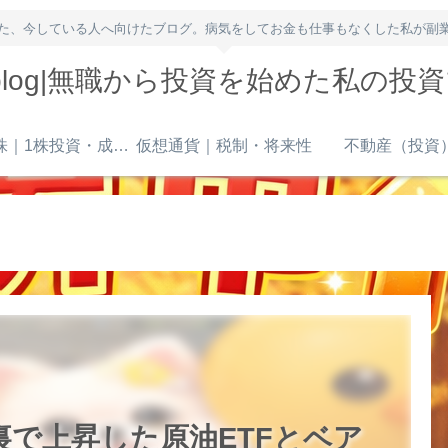
た、今している人へ向けたブログ。病気をしてお金も仕事もなくした私が副
owblog|無職から投資を始めた私の投
米国株｜1株投資・成長株
仮想通貨｜税制・将来性
不動産（投資
落の裏で上昇した原油ETFとベア