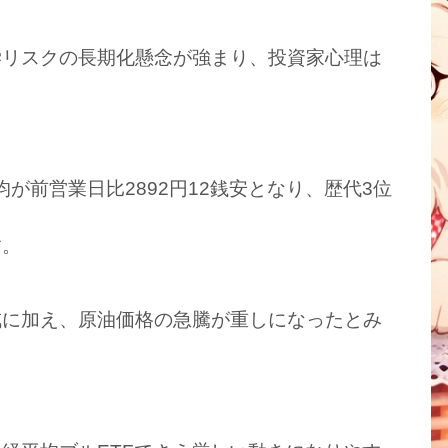
学リスクの長期化懸念が強まり、投資家心理は
均が前営業日比2892円12銭安となり、歴代3位
す。
戒に加え、原油価格の急騰が重しになったとみ