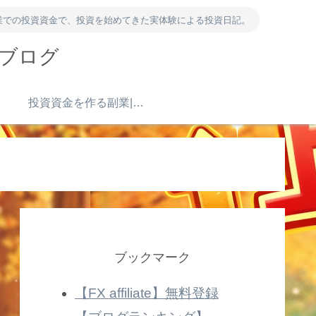
業での投資資金で、投資を始めてきた実体験による投資日記。
資ブログ
）
投資資金を作る副業|ポイ活・アンケート・得意を売る
ブックマーク
【FX affiliate】無料登録