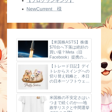
【ブログランキング】
NewCurrent 様
【米国株ASTS】株価
$70台へ下落は絶好の
買い場？Meta（旧
Facebook）提携の噂
とBlueBird打ち上げ成
【トレード日記】デイ
功、楽天モバイルの最
トレからスイングへの
新動向を徹底解説！
切り替え戦略と、本日
の日本一ソフトウェア
（3851）利確＆反省
点
米国株の不安定さはい
つまで続くのか──地
政学リスクと中間選挙