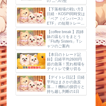
の“二つの壁”
【下落相場の戦い方】
日経・KOSPI同時安は
「ベア（インバース）
ETF」の短期トレード
で狙う
【coffee break 】四姉
妹の温もりをまとう
「Fluffy Sisters」Tシ
ャツのご案内
【本日のトレード記
録】日経平均2600円
超の急落！荒れ相場を
デイトレで乗り切る
【デイトレ日記】日経
平均はまさかの急反
落…！機転の損切りと
持ち越し判断の1日