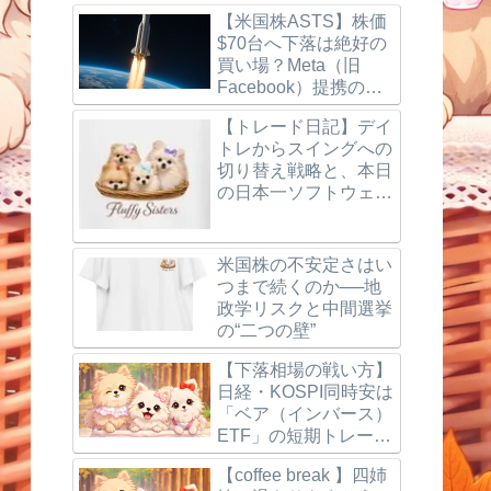
【米国株ASTS】株価
$70台へ下落は絶好の
買い場？Meta（旧
Facebook）提携の噂
とBlueBird打ち上げ成
【トレード日記】デイ
功、楽天モバイルの最
トレからスイングへの
新動向を徹底解説！
切り替え戦略と、本日
の日本一ソフトウェア
（3851）利確＆反省
点
米国株の不安定さはい
つまで続くのか──地
政学リスクと中間選挙
の“二つの壁”
【下落相場の戦い方】
日経・KOSPI同時安は
「ベア（インバース）
ETF」の短期トレード
で狙う
【coffee break 】四姉