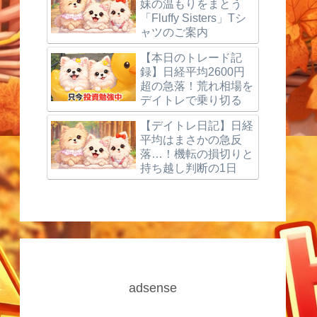
妹の温もりをまとう
「Fluffy Sisters」Tシ
ャツのご案内
【本日のトレード記
録】日経平均2600円
超の急落！荒れ相場を
デイトレで乗り切る
【デイトレ日記】日経
平均はまさかの急反
落…！機転の損切りと
持ち越し判断の1日
adsense