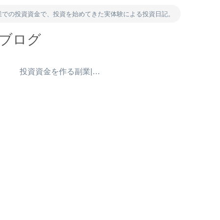
業での投資資金で、投資を始めてきた実体験による投資日記。
資ブログ
）
投資資金を作る副業|ポイ活・アンケート・得意を売る