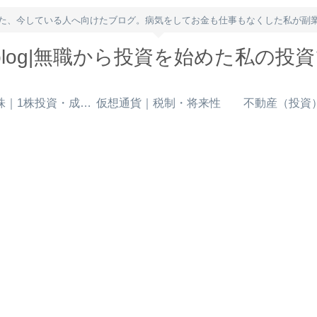
た、今している人へ向けたブログ。病気をしてお金も仕事もなくした私が副
owblog|無職から投資を始めた私の投
米国株｜1株投資・成長株
仮想通貨｜税制・将来性
不動産（投資