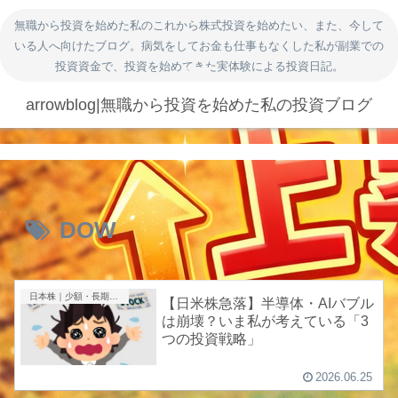
無職から投資を始めた私のこれから株式投資を始めたい、また、今して
いる人へ向けたブログ。病気をしてお金も仕事もなくした私が副業での
投資資金で、投資を始めてきた実体験による投資日記。
arrowblog|無職から投資を始めた私の投資ブログ
DOW
日本株｜少額・長期投資
【日米株急落】半導体・AIバブル
は崩壊？いま私が考えている「3
つの投資戦略」
2026.06.25