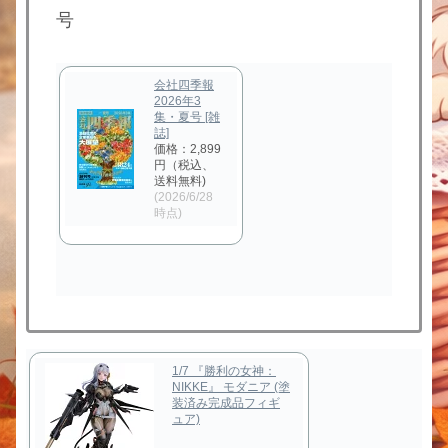
号
会社四季報
2026年3
集・夏号 [雑
誌]
価格：2,899
円（税込、
送料無料)
(2026/6/28
時点)
1/7 『勝利の女神：
NIKKE』 モダニア (塗
装済み完成品フィギ
ュア)