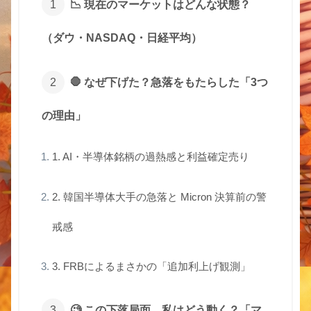
📉 現在のマーケットはどんな状態？
（ダウ・NASDAQ・日経平均）
🛑 なぜ下げた？急落をもたらした「3つ
の理由」
1. AI・半導体銘柄の過熱感と利益確定売り
2. 韓国半導体大手の急落と Micron 決算前の警
戒感
3. FRBによるまさかの「追加利上げ観測」
🧐 この下落局面、私はどう動く？「マ