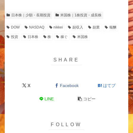
日本株｜少額・長期投資
米国株｜1株投資・成長株
DOW
NASDAQ
nikkei
副収入
副業
報酬
投資
日本株
株
稼ぐ
米国株
X
Facebook
はてブ
LINE
コピー