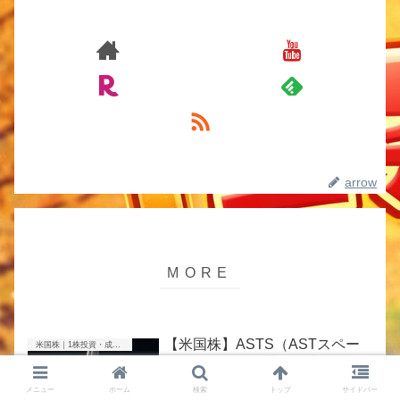
arrow
【米国株】ASTS（ASTスペー
米国株｜1株投資・成長株
スモバイル）急落の理由は？
SpaceX上場の影響と、取得単価
メニュー
ホーム
検索
トップ
サイドバー
5ドルの私のスタンス