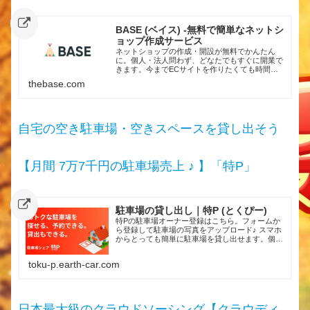
BASE (ベイス) -無料で簡単なネットシ
ョップ作成サービス
ネットショップの作成・開設が無料でかんたん
に。個人・法人問わず、どなたでもすぐに開業で
きます。今までECサイトを作りたくても時間・
お金・技術さまざまな理由で始められなかった、
thebase.com
そんな全ての方の悩みを解消するサービスです。
自宅の空き駐車場・空きスペースを貸し出そう
【月間 7万7千円の駐車場売上 ♪ 】「特P」
駐車場の貸し出し｜特P (とくぴー)
特Pの駐車場オーナー登録はこちら。フォームか
ら登録して駐車場の写真をアップロード♪ スマホ
からとっても簡単に駐車場を貸し出せます。個人
の方も法人の方もこちらからご登録いただけます
toku-p.earth-car.com
日本最大級のクラウドソーシング【クラウディ