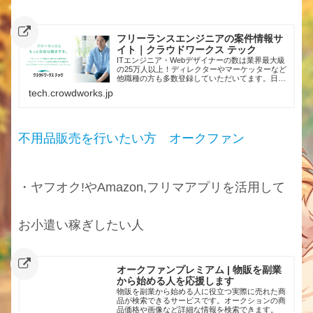
フリーランスエンジニアの案件情報サ
イト｜クラウドワークス テック
ITエンジニア・Webデザイナーの数は業界最大級
の25万人以上！ディレクターやマーケッターなど
他職種の方も多数登録していただいてます。日本
最大級のクラウドソーシング「クラウドワーク
tech.crowdworks.jp
ス」が運営しているから安心してご利用いただけ
ます。
不用品販売を行いたい方 オークファン
・ヤフオク!やAmazon,フリマアプリを活用して
お小遣い稼ぎしたい人
オークファンプレミアム | 物販を副業
から始める人を応援します
物販を副業から始める人に役立つ実際に売れた商
品が検索できるサービスです。オークションの商
品価格や画像など詳細な情報を検索できます。