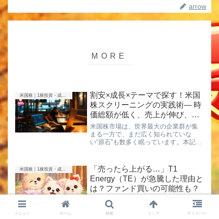
arrow
割安×成長×テーマで探す！米国
米国株｜1株投資・成長株
株スクリーニングの実践術― 時
価総額が低く、売上が伸び、未
来を担う企業を見つける ―
米国株市場は、世界最大の企業群が集
まる一方で、まだ広く知られていな
い“原石”も数多く眠っています。本記事
では、スクリーニングの中でも特に注
目すべき3つの視点──「時価総額が安
い」「売上成長率が高い」「テーマ性
「売ったら上がる…」T1
米国株｜1株投資・成長株
がある」──に絞って、米国株の中...
Energy（TE）が急騰した理由と
は？ファンド買いの可能性も？
今回は、私自身が保有していたT1
Energyについて書きたいと思います。
メニュー
ホーム
検索
トップ
サイドバー
実はこの銘柄、私は保有していまし