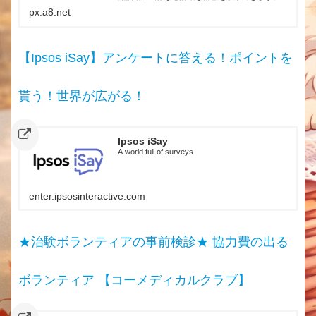
px.a8.net
【Ipsos iSay】アンケートに答える！ポイントを
貰う！世界が広がる！
Ipsos iSay
A world full of surveys
enter.ipsosinteractive.com
★治験ボランティアの事前検診★ 協力費の出る
ボランティア 【コーメディカルクラブ】