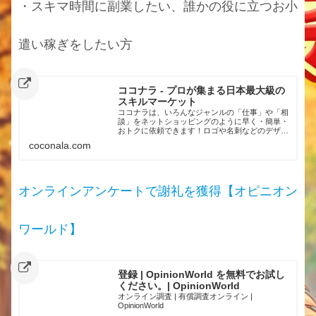
・スキマ時間に副業したい、誰かの役に立つお小
遣い稼ぎをしたい方
ココナラ - プロが集まる日本最大級の
スキルマーケット
ココナラは、いろんなジャンルの「仕事」や「相
談」をネットショッピングのように早く・簡単・
おトクに依頼できます！ロゴや名刺などのデザイ
ン、動画・サイト制作、お悩み相談など、ビジネ
coconala.com
スやプライベートで自分ではできないことをプロ
や専門家に依頼しませんか？No.1スキルマーケッ
トのココナラ！
オンラインアンケートで謝礼を獲得【オピニオン
ワールド】
登録 | OpinionWorld を無料でお試し
ください。| OpinionWorld
オンライン調査 | 有償調査オンライン |
OpinionWorld