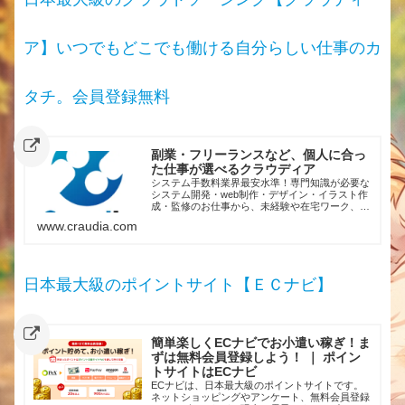
ア】いつでもどこでも働ける⾃分らしい仕事のカ
タチ。会員登録無料
副業・フリーランスなど、個人に合っ
た仕事が選べるクラウディア
システム手数料業界最安水準！専門知識が必要な
システム開発・web制作・デザイン・イラスト作
成・監修のお仕事から、未経験や在宅ワーク、副
業でもできるデータ入力・記事作成・アンケート
www.craudia.com
調査のお仕事まで、全国のクライアントからお仕
事を受注できます。
日本最大級のポイントサイト【ＥＣナビ】
簡単楽しくECナビでお小遣い稼ぎ！ま
ずは無料会員登録しよう！ ｜ ポイン
トサイトはECナビ
ECナビは、日本最大級のポイントサイトです。
ネットショッピングやアンケート、無料会員登録