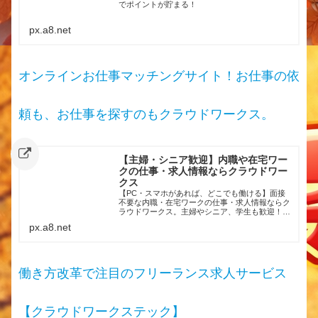
でポイントが貯まる！
px.a8.net
オンラインお仕事マッチングサイト！お仕事の依
頼も、お仕事を探すのもクラウドワークス。
【主婦・シニア歓迎】内職や在宅ワー
クの仕事・求人情報ならクラウドワー
クス
【PC・スマホがあれば、どこでも働ける】面接
不要な内職・在宅ワークの仕事・求人情報ならク
ラウドワークス。主婦やシニア、学生も歓迎！選
べるお仕事は250種類以上！スキマ時間に自宅で
px.a8.net
働くことが可能です。利用企業は78万社以上。安
心安全な在宅での仕事をお探しならクラウドワー
クスへ。
働き方改革で注目のフリーランス求人サービス
【クラウドワークステック】