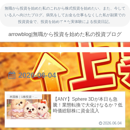
無職から投資を始めた私のこれから株式投資を始めたい、また、今して
いる人へ向けたブログ。病気をしてお金も仕事もなくした私が副業での
投資資金で、投資を始めてきた実体験による投資日記。
arrowblog|無職から投資を始めた私の投資ブログ
2026-06-04
米国株｜1株投資・成長株
【ANY】Sphere 3Dが本日も急
騰！業態転換で大化けなるか？低
時価総額株に資金流入
2026.06.04