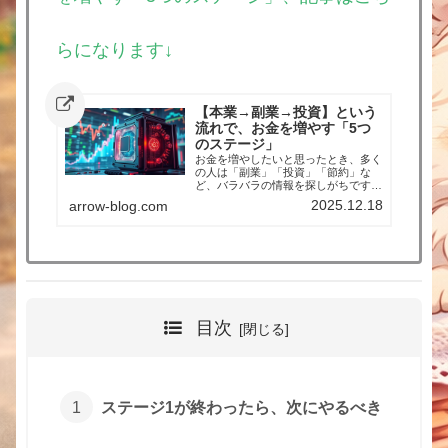
らになります↓
【本業→副業→投資】という
流れで、お金を増やす「5つ
のステージ」
お金を増やしたいと思ったとき、多く
の人は「副業」「投資」「節約」な
ど、バラバラの情報を探しがちです。
しかし本当に大切なのは、順番を間違
2025.12.18
arrow-blog.com
えないことです。この記事では、メイ
ン収入＋副収入を投資へ回し、最終的
に資産を守るという考え方を、5つの
ステージに分けて解説します。ステー
ジ1：まずは本業で生活の基盤を築く
すべてのスタートは、本業による安定
した生活です。この土台が不安定なま
までは、副業や投資に取り組んでも長
続きしません。まず大切なのは、本業
目次
の収入だけで生活が回っているかを把
握することです。毎月の収入と支出を
把握する家賃・通信費・保険などの固
定費を見直す生活費3〜6か月分の現
金（生活防衛資金）を確保...
ステージ1が終わったら、次にやるべき