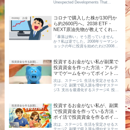
Unexpected Developments That
Followed.なぜ無名だった宇宙通信株
が、世界の通信勢力図を...
コロナで購入した株が130円か
money お金
ら約2600円へ。2038 ETF・
NEXT原油先物が教えてくれ
た“暴落時の本当のチャンス”
「暴落は怖い」そう思っていません
か？私は逆でした。2008年リーマンシ
ョックの年に投資を始めたわけ2008
年。ちょうどリーマン・ショックの
年。株価は連日急落。テレビでは悲観
論ばかり。でも私は思いました。「今
投資するお金がない私が副業で
投資資金を作る副業|ポイ活・アンケート・得意を売る
こそチャンスでは？」結果的に、あの...
投資資金を作った方法・アルテ
マでゲームをやってポイント貯
めて稼ぐ
次は、ステージ1. 生活を安定させるス
テージ2. 副業で収入源を増やすステー
ジ3. 支出を最適化するステージ4. 投資
で増やすステージ5. 資産を守り、次へ
つなぐの、ステージ2.副業で収入源を増
やす、です。※本業、副業、投資とい
投資するお金がない私が、副業
投資資金を作る副業|ポイ活・アンケート・得意を売る
う流れで、お...
で投資資金を作っている方法・
ポイ活で投資資金を作るポイン
トインカム
次は、ステージ1. 生活を安定させるス
テージ2. 副業で収入源を増やすステー