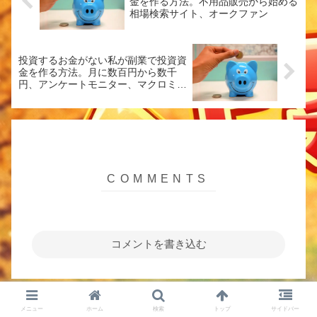
金を作る方法。不用品販売から始める
相場検索サイト、オークファン
投資するお金がない私が副業で投資資
金を作る方法。月に数百円から数千
円、アンケートモニター、マクロミル
で投資資金を作る
コメントを書き込む
ホーム
投資資金を作る副業|ポイ活・アンケート・得意を
メニュー
ホーム
検索
トップ
サイドバー
売る