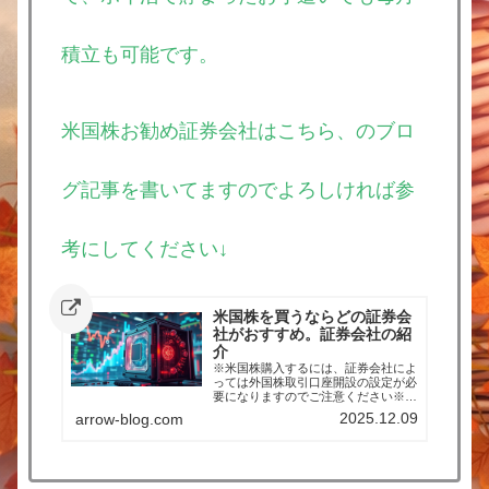
積立も可能です。
米国株お勧め証券会社はこちら、のブロ
グ記事を書いてますのでよろしければ参
考にしてください↓
米国株を買うならどの証券会
社がおすすめ。証券会社の紹
介
※米国株購入するには、証券会社によ
っては外国株取引口座開設の設定が必
要になりますのでご注意ください※下
記証券会社の口座を私は持っていま
2025.12.09
arrow-blog.com
す。メインは楽天経済圏利用のため、
楽天証券ですが、楽天証券にはない銘
柄を他社にはあるのでその場合は他の
証券会社で購入してます。そういうこ
ともあるので複数口座を持つことが私