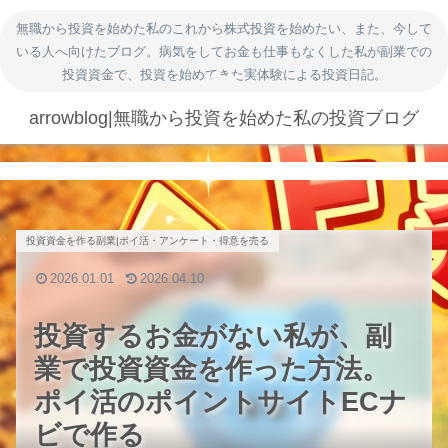
無職から投資を始めた私のこれから株式投資を始めたい、また、今して
いる人へ向けたブログ。病気をしてお金も仕事もなくした私が副業での
投資資金で、投資を始めてきた実体験による投資日記。
arrowblog|無職から投資を始めた私の投資ブログ
投資資金を作る副業|ポイ活・アンケート・得意を売る
2026.01.01
2026.04.10
投資するお金がない私が、副
業で投資資金を作った方法。
ポイ活のポイントサイトECナ
ビで作る