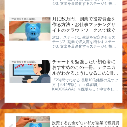
ジ3. 支出を最適化するステージ4. 投資
で増やすステージ5. 資産を守り、次へ
つなぐの、ステージ2.副業で収入源を増
やす、です。※本業、副業、投資とい
月に数万円、副業で投資資金を
投資資金を作る副業|ポイ活・アンケート・得意を売る
う流れで、お...
作る方法・お仕事マッチングサ
イトのクラウドワークスで稼ぐ
次は、ステージ1. 生活を安定させるス
テージ2. 副業で収入源を増やすステー
ジ3. 支出を最適化するステージ4. 投資
で増やすステージ5. 資産を守り、次へ
つなぐの、ステージ2.副業で収入源を増
やす、です。※本業、副業、投資とい
チャートを勉強したい初心者に
投資資金を作る副業|ポイ活・アンケート・得意を売る
う流れで、お...
おすすめのこの一冊。テクニカ
ルがわかるようになるこの1冊
【長期10倍銘柄の見つけ方】
『2時間でわかる 長期10倍銘柄の見つけ
方［2014年版］』（倖多朗／
KADOKAWA）※廃版らしく中古本しか
ないみたいです株式投資を始めて多く
の人がつまずくのが、**「チャートの読
み方が分からない」**という点ではない
でしょうか。私自身も...
投資するお金がない私が副業で投資資