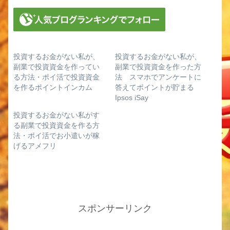
の経験上お勧めです。※簡単なネット
証券口座の作り方 10分で終わる＆
失敗しない手順を解説、記事はこちら
に書いてますのでよろしければ参考に
して下さい↓◆はじめに「米国株を始
めたいけど、どの証券会社を選べばい
い？」「手数料・使いやすさ・取扱銘
柄数を比較したい」そんな方のため
投資するお金がない私が、
投資するお金がない私が、
に、この記事では、★松井証...
副業で投資資金を作ってい
副業で投資資金を作った方
る方法・ポイ活で投資資金
法 スマホでアンケートに
を作るポイントインカム
答えてポイントが貯まる
Ipsos iSay
投資するお金がない私がす
る副業で投資資金を作る方
法・ポイ活でお小遣いが稼
げるアメフリ
スポンサーリンク