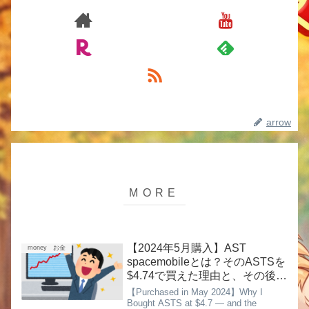
arrow
【2024年5月購入】AST
money お金
spacemobileとは？そのASTSを
$4.74で買えた理由と、その後に
起きた想像以上の展開
【Purchased in May 2024】Why I
Bought ASTS at $4.7 — and the