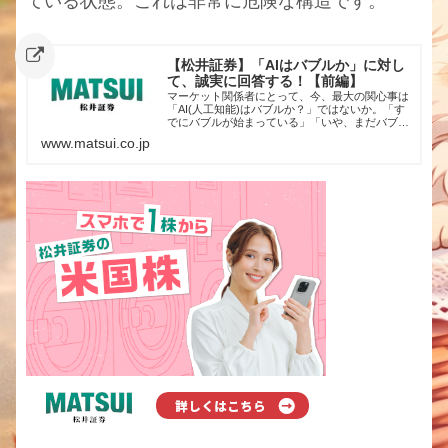
ている状態。これは非常に危険な構造です。
【松井証券】「AIはバブルか」に対し
て、誠実に回答する！【前編】
マーケット関係者にとって、今、最大の関心事は
「AI(人工知能)はバブルか？」ではないか。「す
でにバブルが始まっている」「いや、まだバブル
とは言えない」そんな議論が様々な場で展開され
www.matsui.co.jp
ている。現状を確認しながら、その答えを探って
みたい。