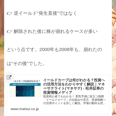
👉 逆イールド“発生直後”ではなく
👉 解除された後に株が崩れるケースが多い
という点です。2000年も2008年も、崩れたの
は“その後”でした。
イールドカーブは何がわかる？投資へ
の活用方法をわかりやすく解説｜マネ
ーサテライト(マネサテ) - 松井証券の
投資情報メディア
投資初心者でもわかる！ 景気予測に役立つ指標
「イールドカーブ」の仕組みや見方、投資戦略へ
の活用ポイントを詳しく解説。市場の動向を把握
するための必須知識を学び、投資判断に役立てま
www.matsui.co.jp
しょう！松井証券は日本株(現物取引/信用取引)・
米国株(現物取引/信用取引)、投資信託、FX、先