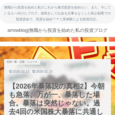
無職から投資を始めた私のこれから株式投資を始めたい、また、今して
いる人へ向けたブログ。病気をしてお金も仕事もなくした私が副業での
投資資金で、投資を始めてきた実体験による投資日記。
arrowblog|無職から投資を始めた私の投資ブログ
投資一般・話題・ニュース
2026.02.13
2026.02.15
【2026年暴落説の真相2】今朝
も急落。万が一、暴落した場
合。暴落は突然じゃない。過
去4回の米国株大暴落に共通し