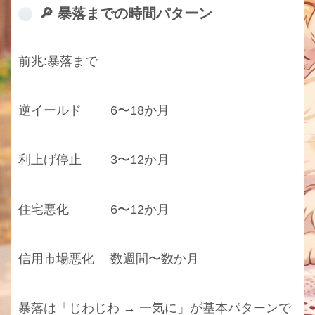
🔎 暴落までの時間パターン
前兆:暴落まで
逆イールド 6〜18か月
利上げ停止 3〜12か月
住宅悪化 6〜12か月
信用市場悪化 数週間〜数か月
暴落は「じわじわ → 一気に」が基本パターンで