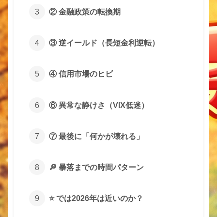
② 金融政策の転換期
③ 逆イールド（長短金利逆転）
④ 信用市場のヒビ
⑥ 異常な静けさ（VIX低迷）
⑦ 最後に「何かが壊れる」
🔎 暴落までの時間パターン
⭐ では2026年は近いのか？