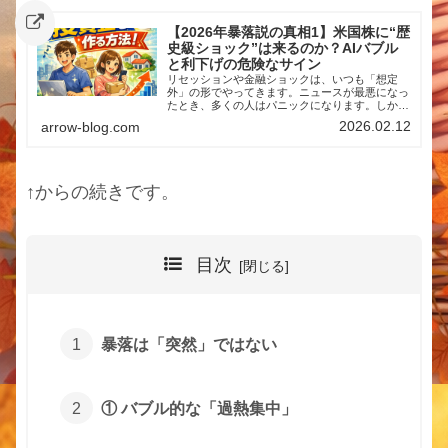
【2026年暴落説の真相1】米国株に“歴
史級ショック”は来るのか？AIバブル
と利下げの危険なサイン
リセッションや金融ショックは、いつも「想定
外」の形でやってきます。ニュースが最悪になっ
たとき、多くの人はパニックになります。しか
し、本当に差がつくのはその瞬間です。私自身の
2026.02.12
arrow-blog.com
経験から言えるのは、暴落時に慌てないためには
「事前に知っておくこと」が何より重要だという
こと。・ショック時に市場はどう動くのか・どん
な銘柄が強いのか・何を準備しておくべきなのか
これらを平時に知っておくだけで、行動はまった
↑からの続きです。
く変わります。このブログは、そのための備忘録
であり、共有でもあります。2026年、米国株は暴
落するのか？最近、マーケットでささやかれてい
る噂があります。「2026年6月に米国株が大きく
崩れるのではないか？」S...
目次
暴落は「突然」ではない
① バブル的な「過熱集中」