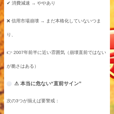
✔ 消費減速 → ややあり
❌ 信用市場崩壊 → まだ本格化していないつま
り、
👉 2007年前半に近い雰囲気（崩壊直前ではない
が脆さはある）
⚠ 本当に危ない“直前サイン”
次の3つが揃えば要警戒：