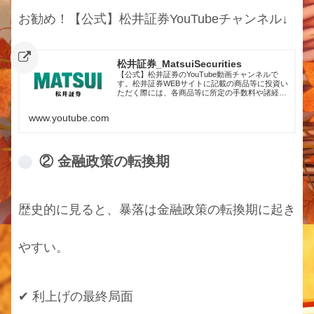
お勧め！【公式】松井証券YouTubeチャンネル↓
松井証券_MatsuiSecurities
【公式】松井証券のYouTube動画チャンネルで
す。松井証券WEBサイトに記載の商品等に投資い
ただく際には、各商品等に所定の手数料や諸経費
等をご負担いただく場合があります。また、全て
の商品等には価格の変動等による損失を生じるお
www.youtube.com
それがあります。商品によっては、投資元本を超
える損失が発生することがあります。WEBサイト
に掲載された各商品等への投資にかかる手数料等
およびリスクについては、当該商品等の取引ルー
ル、契約締結前交付書面、目論見書またはお客様
② 金融政策の転換期
向け資料などに記載していますので、必ず当社
WEBサイトをご確認ください。また、動画最後の
注意書きもご確認ください。松井証券株式会社/
金融商品取引業者 関...
歴史的に見ると、暴落は金融政策の転換期に起き
やすい。
✔ 利上げの最終局面