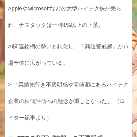
AppleやMicrosoftなどの大型ハイテク株が売ら
れ、ナスダックは一時1%以上の下落。
AI関連銘柄の勢いも鈍化し、「高値警戒感」が市
場全体に広がっている。
> 「業績先行き不透明感や高値圏にあるハイテク
企業の株価評価への懸念が重しとなった」 （ロ
イター記事より）