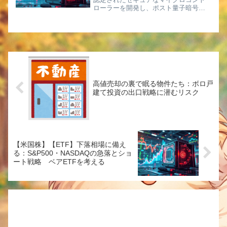
ローラーを開発し、ポスト量子暗号を
実装する。多要素認証、ホームオート
メーション、ITネットワークインフラか
ら自動車、産業オートメーション、制
御システムに至るまで、様々な...
高値売却の裏で眠る物件たち：ボロ戸
建て投資の出口戦略に潜むリスク
【米国株】【ETF】下落相場に備え
る：S&P500・NASDAQの急落とショ
ート戦略 ベアETFを考える