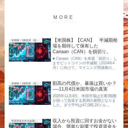
【米国株】【CAN】 半減期相
米国株｜1株投資・成長株
場を期待して保有した
Canaan（CAN）を損切り。
■ Canaan（CAN）を来週「損切り」し
ますビットコインの半減期（2024年4
月）に向けて、マイニング関連株の上
昇を期待して保有していた
Canaan（CAN）。しかし、半減期から
すでに1年半が経過しても、株価は思う
割高の代償か、暴落は買いか？
米国株｜1株投資・成長株
ように動かず、むしろ...
──11月4日米国市場の真実
2025年11月4日、米国市場は主要3指数
が揃って急落する異例の展開となりま
した。ダウ平均は47,085.24ドル
（-0.53%）、NASDAQは23,348.63ドル
（-2.03%）、S&P500は6,771.55ドル
（-1.17%）と、...
収入から投資に回すお金がない
投資資金を作る副業|ポイ活・アンケート・得意を売る
場合、簡単な副業で投資資金を