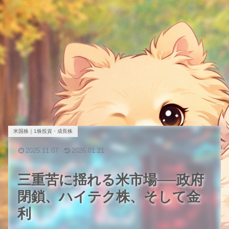
米国株｜1株投資・成長株
2025.11.07
2026.01.21
三重苦に揺れる米市場──政府
閉鎖、ハイテク株、そして金
利