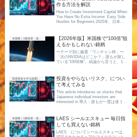
作る方法を解説
How to Create Investment Capital When
You Have No Extra Income: Easy Side
Hustles for Beginners.2025年、日本で
は**富裕層がさらに増えた**...
【2026年版】米国株で“100倍”狙
米国株｜1株投資・成長株
えるかもしれない銘柄
〜テーマ別に厳選「ワンチャン枠」〜
「次のNVIDIAはどこか？」誰もが探し
ている“100倍株”。結論から言うと、100
倍銘柄は“ほぼ確実に小型株から生まれ
る”。✔ 時価総額がまだ小さい✔ 市場が
爆発的に伸びる✔ 技術がゲームチェン
投資をやらないリスク、につい
投資資金を作る副業|ポイ活・アンケート・得意を売る
ジ級この3...
て考えてみる
This article introduces us stocks that
Japanese individual investors are
interested in.導入：誰もが一度は迷う
「投資すべきか問題」「株式投資っ
て、結局やっ...
LAES シールエスキュー 毎日指
米国株｜1株投資・成長株
しても買えない銘柄
LAES についてシールエスキューは、
認定されたセキュアなマイクロコント