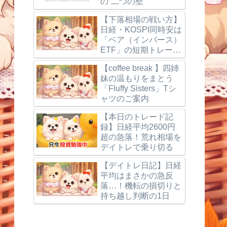
の“二つの壁”
【下落相場の戦い方】
日経・KOSPI同時安は
「ベア（インバース）
ETF」の短期トレード
で狙う
【coffee break 】四姉
妹の温もりをまとう
「Fluffy Sisters」Tシ
ャツのご案内
【本日のトレード記
録】日経平均2600円
超の急落！荒れ相場を
デイトレで乗り切る
【デイトレ日記】日経
平均はまさかの急反
落…！機転の損切りと
持ち越し判断の1日