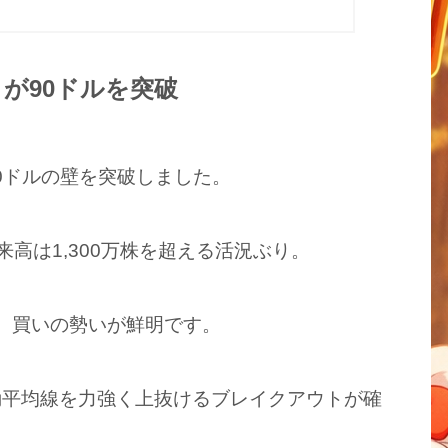
TS）が90ドルを突破
いに90ドルの壁を突破しました。
来高は1,300万株を超える活況ぶり。
と、買いの勢いが鮮明です。
動平均線を力強く上抜けるブレイクアウトが確