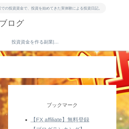
業での投資資金で、投資を始めてきた実体験による投資日記。
資ブログ
）
投資資金を作る副業|ポイ活・アンケート・得意を売る
ブックマーク
【FX affiliate】無料登録