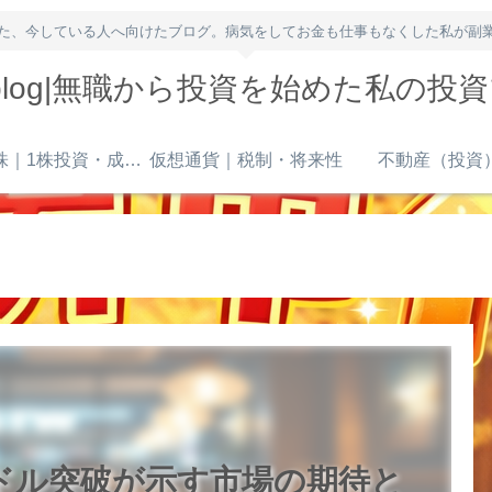
た、今している人へ向けたブログ。病気をしてお金も仕事もなくした私が副
owblog|無職から投資を始めた私の投
米国株｜1株投資・成長株
仮想通貨｜税制・将来性
不動産（投資
0ドル突破が示す市場の期待と