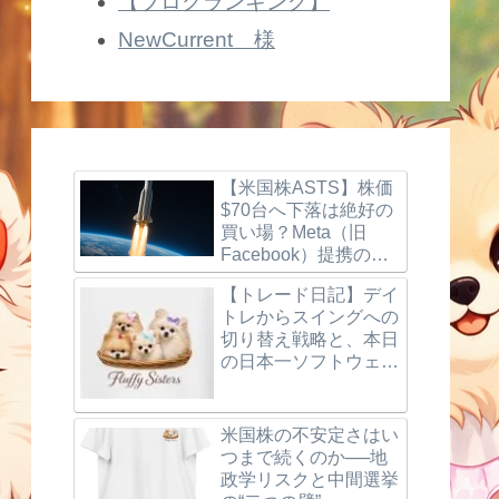
【ブログランキング】
NewCurrent 様
【米国株ASTS】株価
$70台へ下落は絶好の
買い場？Meta（旧
Facebook）提携の噂
とBlueBird打ち上げ成
【トレード日記】デイ
功、楽天モバイルの最
トレからスイングへの
新動向を徹底解説！
切り替え戦略と、本日
の日本一ソフトウェア
（3851）利確＆反省
点
米国株の不安定さはい
つまで続くのか──地
政学リスクと中間選挙