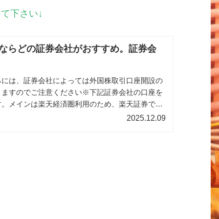
て下さい↓
ならどの証券会社がおすすめ。証券会
るには、証券会社によっては外国株取引口座開設の
りますのでご注意ください※下記証券会社の口座を
す。メインは楽天経済圏利用のため、楽天証券です
はない銘柄を他社にはあるのでその場合は他の証券
2025.12.09
ます。そういうこともあるので複数口座を持つこと
めです。※簡単なネット証券口座の作り方 10分
しない手順を解説、記事はこちらに書いてますので
考にして下さい↓◆はじめに「米国株を始めたいけ
社を選べばいい？」「手数料・使いやすさ・取扱銘
」そんな方のために、この記事では、★松井証...