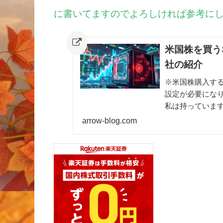
に書いてますのでよろしければ参考にし
米国株を買う
社の紹介
※米国株購入す
設定が必要にな
私は持っていま
が、楽天証券に
arrow-blog.com
会社で購入して
が私の経験上お勧
で終わる＆失敗
よろしければ参
ど、どの証券会
柄数を比較したい