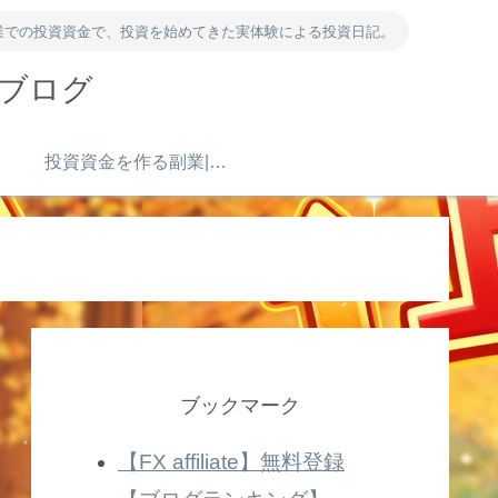
業での投資資金で、投資を始めてきた実体験による投資日記。
資ブログ
）
投資資金を作る副業|ポイ活・アンケート・得意を売る
ブックマーク
【FX affiliate】無料登録