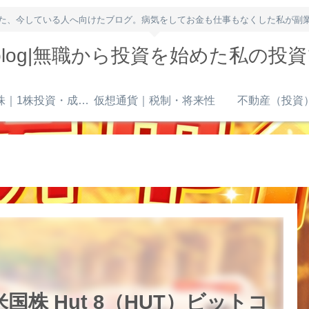
た、今している人へ向けたブログ。病気をしてお金も仕事もなくした私が副
owblog|無職から投資を始めた私の投
米国株｜1株投資・成長株
仮想通貨｜税制・将来性
不動産（投資
株 Hut 8（HUT）ビットコ