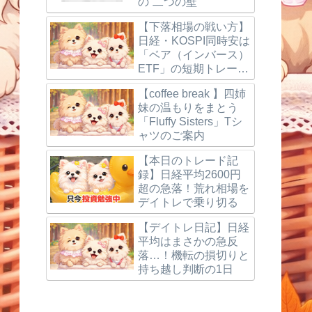
の“二つの壁”
【下落相場の戦い方】
日経・KOSPI同時安は
「ベア（インバース）
ETF」の短期トレード
で狙う
【coffee break 】四姉
妹の温もりをまとう
「Fluffy Sisters」Tシ
ャツのご案内
【本日のトレード記
録】日経平均2600円
超の急落！荒れ相場を
デイトレで乗り切る
【デイトレ日記】日経
平均はまさかの急反
落…！機転の損切りと
持ち越し判断の1日