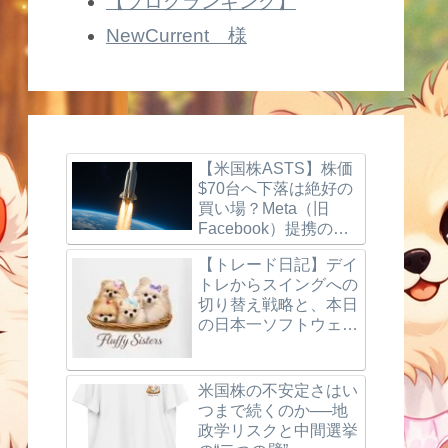
【ブログランキング】
NewCurrent 様
【米国株ASTS】株価
$70台へ下落は絶好の
買い場？Meta（旧
Facebook）提携の噂
とBlueBird打ち上げ成
【トレード日記】デイ
功、楽天モバイルの最
トレからスイングへの
新動向を徹底解説！
切り替え戦略と、本日
の日本一ソフトウェア
（3851）利確＆反省
点
米国株の不安定さはい
つまで続くのか──地
政学リスクと中間選挙