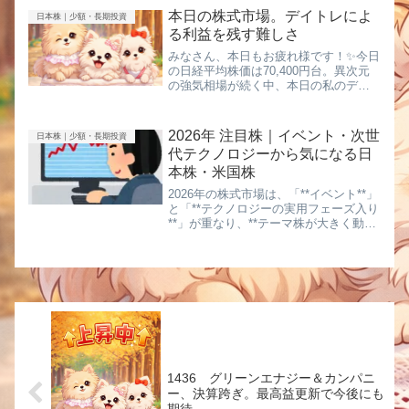
ん。👉 **“まだ気づかれていない小型半
本日の株式市場。デイトレによ
日本株｜少額・長期投資
導体株”**です。■ 爆発候補...
る利益を残す難しさ
みなさん、本日もお疲れ様です！✨今日
の日経平均株価は70,400円台。異次元
の強気相場が続く中、本日の私のデイ
トレターゲットはMIRAINI（546A）で
した。昨日の上方修正から見事なスト
ップ高を演じた、今もっとも熱い注目
2026年 注目株｜イベント・次世
日本株｜少額・長期投資
銘柄。今日の値動き...
代テクノロジーから気になる日
本株・米国株
2026年の株式市場は、「**イベント**」
と「**テクノロジーの実用フェーズ入り
**」が重なり、**テーマ株が大きく動き
やすい年**になると考えています。本記
事では、* 2026年に予定・意識されてい
る**イベント*** 2026年に本格...
1436 グリーンエナジー＆カンパニ
ー、決算跨ぎ。最高益更新で今後にも
期待