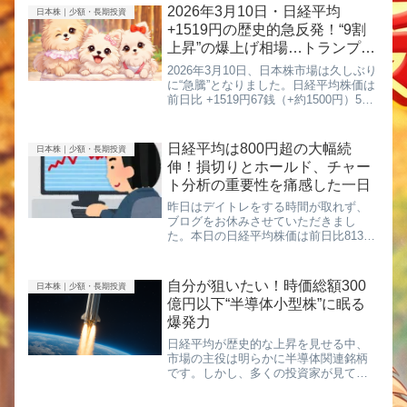
り、一筋縄ではいかない展開に。粘り
2026年3月10日・日経平均
日本株｜少額・長期投資
を見せた引け間際「今日はこのまま下
+1519円の歴史的急反発！“9割
げる...
上昇”の爆上げ相場…トランプ発
言の真意
2026年3月10日、日本株市場は久しぶり
に“急騰”となりました。日経平均株価は
前日比 +1519円67銭（+約1500円）5万
4248円39銭で大幅反発。前日の大幅下
落から一転、市場は一気に楽観ムード
に包まれました。さらに注目すべきな
日経平均は800円超の大幅続
日本株｜少額・長期投資
のは...
伸！損切りとホールド、チャー
ト分析の重要性を痛感した一日
昨日はデイトレをする時間が取れず、
ブログをお休みさせていただきまし
た。本日の日経平均株価は前日比813円
88銭高の6万8,557円73銭と、800円を超
える大幅続伸となりました。まずは、
この大きな上昇の理由から解説しま
自分が狙いたい！時価総額300
日本株｜少額・長期投資
す。 日経平均が800...
億円以下“半導体小型株”に眠る
爆発力
日経平均が歴史的な上昇を見せる中、
市場の主役は明らかに半導体関連銘柄
です。しかし、多くの投資家が見てい
るのは──すでに上昇しきった大型株。
本当に狙うべきはそこではありませ