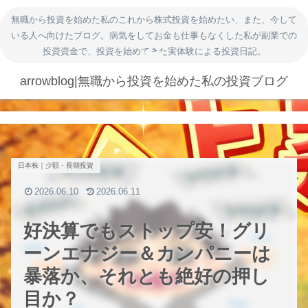
無職から投資を始めた私のこれから株式投資を始めたい、また、今して
いる人へ向けたブログ。病気をしてお金も仕事もなくした私が副業での
投資資金で、投資を始めてきた実体験による投資日記。
arrowblog|無職から投資を始めた私の投資ブログ
日本株｜少額・長期投資
2026.06.10
2026.06.11
好決算でもストップ安！グリ
ーンエナジー＆カンパニーは
暴落か、それとも絶好の押し
目か？