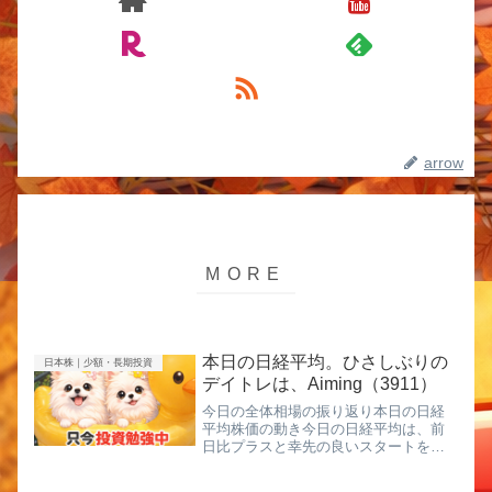
arrow
本日の日経平均。ひさしぶりの
日本株｜少額・長期投資
デイトレは、Aiming（3911）
今日の全体相場の振り返り本日の日経
平均株価の動き今日の日経平均は、前
日比プラスと幸先の良いスタートを切
りました。しかし、日中は売りが先行
して一時マイナス圏に沈む場面もあ