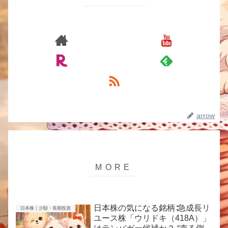
arrow
日本株の気になる銘柄∶急成長リ
日本株｜少額・長期投資
ユース株「ウリドキ（418A）」