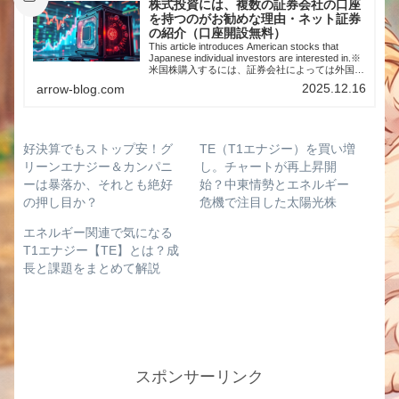
株式投資には、複数の証券会社の口座
を持つのがお勧めな理由・ネット証券
の紹介（口座開設無料）
This article introduces American stocks that
Japanese individual investors are interested in.※
米国株購入するには、証券会社によっては外国株
取引口座開設の設定が必要になりますのでご注意
2025.12.16
arrow-blog.com
ください※株式投資を始めた時、すぐに複数の証
券口座を作りました。理由は、どこが承認してく
れるかわからなかったため。また、希望の銘柄を
買いやすくするためです。そのため、下記証券会
社の口座をすべて私は持っています。メインは楽
好決算でもストップ安！グ
TE（T1エナジー）を買い増
天経済圏利用のため、楽天証券ですが、楽天証券
にはない銘柄を他社にはあるのでその場合は他の
リーンエナジー＆カンパニ
し。チャートが再上昇開
証券会社で購入し…
ーは暴落か、それとも絶好
始？中東情勢とエネルギー
の押し目か？
危機で注目した太陽光株
エネルギー関連で気になる
T1エナジー【TE】とは？成
長と課題をまとめて解説
スポンサーリンク