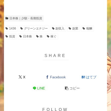
日本株｜少額・長期投資
1436
グリーンエナジー
副収入
副業
報酬
投資
日本株
株
稼ぐ
X
Facebook
はてブ
LINE
コピー