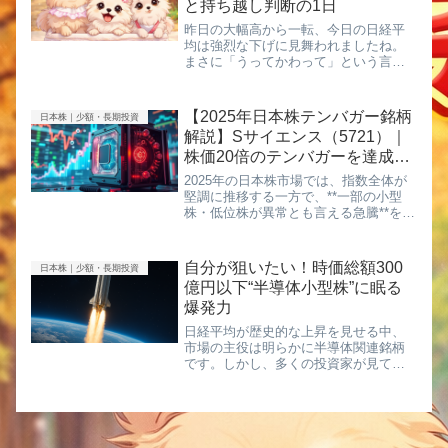
と持ち越し判断の1日
昨日の大幅高から一転、今日の日経平
均は強烈な下げに見舞われましたね。
まさに「うってかわって」という言葉
がぴったりの激しい値動きでした。ま
ずは本日の相場振り返りと、急落の理
由からまとめていきます。本日の日経
【2025年日本株テンバガー銘柄
日本株｜少額・長期投資
平均と大幅安の理由本日の日経平均株
解説】Sサイエンス（5721）｜
価...
株価20倍のテンバガーを達成し
た低位株
2025年の日本株市場では、指数全体が
堅調に推移する一方で、**一部の小型
株・低位株が異常とも言える急騰**を見
せました。その代表例が、**Sサイエン
ス（5721）**です。年初からわずか数か
月で、**株価は約20倍（テンバガー超）
自分が狙いたい！時価総額300
日本株｜少額・長期投資
**に到...
億円以下“半導体小型株”に眠る
爆発力
日経平均が歴史的な上昇を見せる中、
市場の主役は明らかに半導体関連銘柄
です。しかし、多くの投資家が見てい
るのは──すでに上昇しきった大型株。
本当に狙うべきはそこではありませ
ん。👉 **“まだ気づかれていない小型半
導体株”**です。■ 爆発候補...