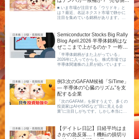
はテンバガー候補か？ “売る側の
革命”が始まっている
■ いま市場が注目する「ウリドキ」と
は？最近、名証ネクスト市場で静かに
注目を集めている銘柄があります。そ
れが ウリドキ（418A） です。リユース
市場の拡大を背景に、急成長を遂げて
いるこの企業。一見すると「中古品の
Semiconductor Stocks Big Rally
日本株｜少額・長期投資
買取サービス」に見えますが...
Blog April.2026 半導体銘柄はな
ぜここまで上がるのか？ 一昨
年・昨年から急騰した注目株
「半導体銘柄がまた上がっている」
2026年に入ってからも、株式市場では
半導体関連株の上昇が続いています。
特に、4月に入ってからは半導体製造装
置やメモリー関連銘柄が大幅高とな
り、投資家の注目を集めています。し
例3:次のGAFAM候補「SiTime」
日本株｜少額・長期投資
かし実は、半導体銘柄の強さは今年だ...
― 半導体の“心臓のリズム”を支
配する企業
「次のGAFAM」を探すうえで、多くの
投資家はAIやSNSなど“目に見える企
業”に注目しがちです。しかし本当に世
界を支配する企業は、往々にして見え
ないインフラを握っています。その代
表例がSiTime です。同社は一言でいう
【デイトレ日記】日経平均はま
日本株｜少額・長期投資
と、👉 あらゆる電...
さかの急反落…！機転の損切り