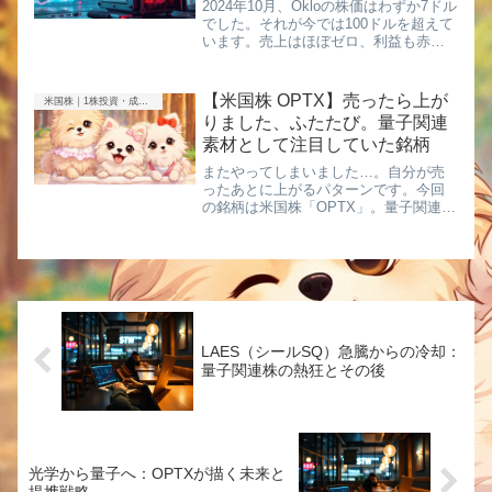
2024年10月、Okloの株価はわずか7ドル
でした。それが今では100ドルを超えて
います。売上はほぼゼロ、利益も赤
字。それでも市場はこの企業に熱狂し
ている──なぜでしょうか？株価10倍の
衝撃Okloは、米国発の原子力スタート
【米国株 OPTX】売ったら上が
米国株｜1株投資・成長株
アップ。202...
りました、ふたたび。量子関連
素材として注目していた銘柄
またやってしまいました…。自分が売
ったあとに上がるパターンです。今回
の銘柄は米国株「OPTX」。量子関連
の“素材・光学系”として面白いと思い購
入していましたが、売却後に株価が急
騰。しかも時価総額がまだ小さい。こ
ういう銘柄は一度資金が入ると、...
LAES（シールSQ）急騰からの冷却：
量子関連株の熱狂とその後
光学から量子へ：OPTXが描く未来と
提携戦略