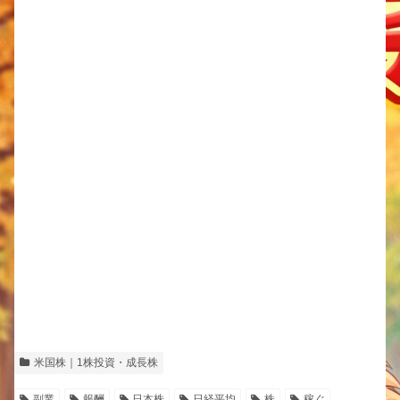
米国株｜1株投資・成長株
副業
報酬
日本株
日経平均
株
稼ぐ