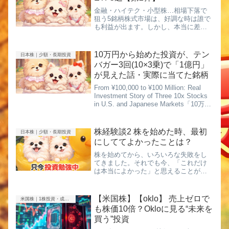
金融・ハイテク・小型株…相場下落で
狙う5銘柄株式市場は、好調な時は誰で
も利益が出ます。しかし、本当に差が
つくのは相場が崩れたときです。地政
学リスク、金融不安、景気後退…。こ
うした局面では株価が急落し、多くの
10万円から始めた投資が、テン
日本株｜少額・長期投資
投資家がパニックになります。そんな...
バガー3回(10×3乗)で「1億円」
が見えた話・実際に当てた銘柄
From ¥100,000 to ¥100 Million: Real
Investment Story of Three 10x Stocks
in U.S. and Japanese Markets「10万円
投資で1億円」ほとんどの人が...
株経験談2 株を始めた時、最初
日本株｜少額・長期投資
にしててよかったことは？
株を始めてから、いろいろな失敗をし
てきました。それでも今、「これだけ
は本当によかった」と思えることがあ
ります。それは、最初の準備を間違え
なかったことです。最初から、大きく
勝とうとしなかった株を始めた当初、
【米国株】【oklo】 売上ゼロで
米国株｜1株投資・成長株
私は少額から始めました。・一気に資
も株価10倍？Okloに見る“未来を
金...
買う”投資