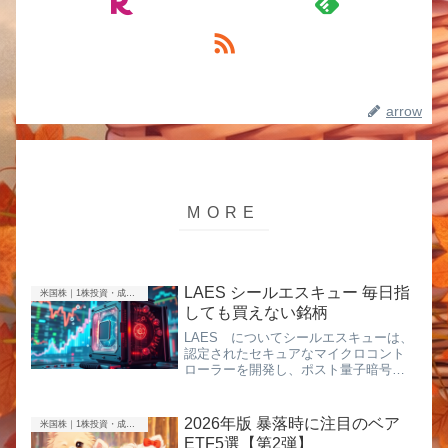
arrow
LAES シールエスキュー 毎日指
米国株｜1株投資・成長株
しても買えない銘柄
LAES についてシールエスキューは、
認定されたセキュアなマイクロコント
ローラーを開発し、ポスト量子暗号を
実装する。多要素認証、ホームオート
メーション、ITネットワークインフラか
ら自動車、産業オートメーション、制
2026年版 暴落時に注目のベア
米国株｜1株投資・成長株
御システムに至るまで、様々な...
ETF5選【第2弾】