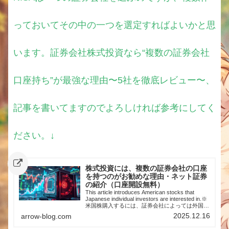
っておいてその中の一つを選定すればよいかと思
います。証券会社株式投資なら“複数の証券会社
口座持ち”が最強な理由〜5社を徹底レビュー〜、
記事を書いてますのでよろしければ参考にしてく
ださい。↓
株式投資には、複数の証券会社の口座
を持つのがお勧めな理由・ネット証券
の紹介（口座開設無料）
This article introduces American stocks that
Japanese individual investors are interested in.※
米国株購入するには、証券会社によっては外国株
取引口座開設の設定が必要になりますのでご注意
2025.12.16
arrow-blog.com
ください※株式投資を始めた時、すぐに複数の証
券口座を作りました。理由は、どこが承認してく