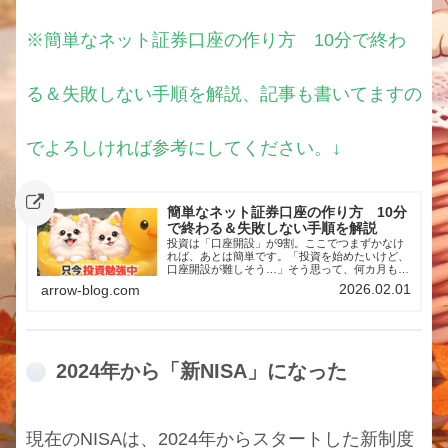
れるかわからなかったため。また、希望の銘柄を
買いやすくするためです。そのため、下記証券会
社の口座をすべて私は持っています。メインは楽
※簡単なネット証券口座の作り方 10分で終わ
天経済圏利用のため、楽天証券ですが、楽天証券
にはない銘柄を他社にはあるのでその場合は他の
証券会社で購入し…
る＆失敗しない手順を解説、記事も書いてますの
でよろしければ参考にしてください。↓
簡単なネット証券口座の作り方 10分
で終わる＆失敗しない手順を解説
投資は「口座開設」が9割。ここでつまずかなけ
れば、あとは簡単です。「投資を始めたいけど、
口座開設が難しそう…」そう思って、何カ月も行
動できていない人はとても多いです。ですが結論
2026.02.01
arrow-blog.com
から言うと、ネット証券の口座開設は“スマホで
10分”あれば終わります。しかも、一度作ってし
まえば、・株が買える・積立投資ができる・将来
のお金の不安が一気に減るこの記事では、投資初
心者がつまずかないように、ネット証券口座の作
り方を超シンプルに解説します。この記事を読む
2024年から「新NISA」になった
とわかることネット証券口座開設の全体の流れ準
備するもの（これだけ）初心者がやりがちな失敗
口座開設後に「最初にやること」ネット証券口座
とは？ネット証券口座とは、…
現在のNISAは、2024年からスタートした新制度