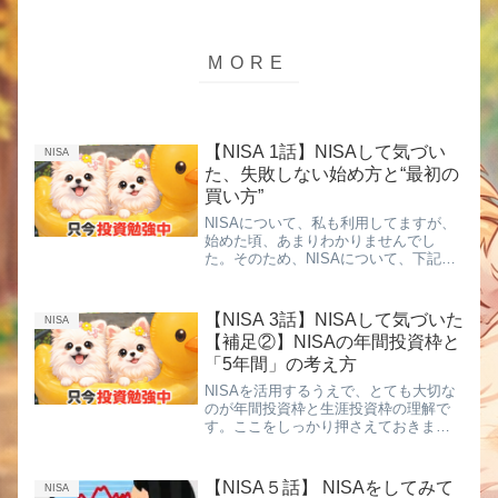
【NISA 1話】NISAして気づい
NISA
た、失敗しない始め方と“最初の
買い方”
NISAについて、私も利用してますが、
始めた頃、あまりわかりませんでし
た。そのため、NISAについて、下記ち
ょっと書いてみたいと思います。
「NISAってよく聞くけど、何から始め
ればいいの？」「口座は作ったけど、
【NISA 3話】NISAして気づいた
NISA
まだ一度も買っていない…」実は...
【補足②】NISAの年間投資枠と
「5年間」の考え方
NISAを活用するうえで、とても大切な
のが年間投資枠と生涯投資枠の理解で
す。ここをしっかり押さえておきまし
ょう。■ 年間投資枠はいくら？現在の新
NISAでは、年間で投資できる上限は次
の通りです。✔ つみたて投資枠：年間
【NISA５話】 NISAをしてみて
NISA
120万円✔ 成長投資...