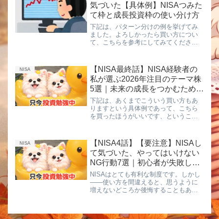
気づいた【具体例】NISAつみた
て枠と成長投資枠の使い分け方
下記は、パターン分けの例を挙げてみ
ました。よろしかったら買い方につい
て、こちらを参考にしてみてくださ
い。新NISAでは、✔ つみたて投資枠
（年間120万円）✔ 成長投資枠（年間
240万円）この2つを同時に使えるのが
【NISA最終話】NISA経験者の
NISA
大きな特徴です。でも多くの...
私が選ぶ2026年注目のテーマ株
5選｜未来の成長をつかむための
投資ヒント
下記は、あくまでこういう買い方もあ
りますという具体例であって、こちら
を買ったほうがいいです、ということ
ではないので、すみませんがよろしく
お願いいたします。「銘柄の名前は聞
いたことあるけど、結局どのテーマが
【NISA4話】【要注意】NISAし
NISA
伸びるの？」そんな悩みを持つ方へ
て気づいた、やってはいけない
──...
NG行動7選｜初心者が失敗しや
すいポイント
NISAはとても有利な制度です。しかし
――使い方を間違えると、思うように
増えないどころか後悔することもあり
ます。NISAは“魔法の制度”ではありま
せん。大切なのは「やらないほうがい
い行動」を知っておくこと。今回は、