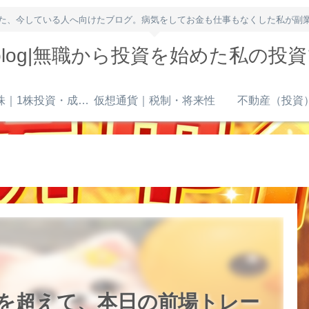
た、今している人へ向けたブログ。病気をしてお金も仕事もなくした私が副
owblog|無職から投資を始めた私の投
米国株｜1株投資・成長株
仮想通貨｜税制・将来性
不動産（投資
を超えて、本日の前場トレー