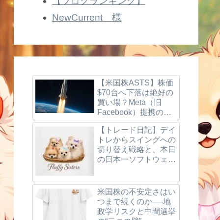
【ブログランキング】
NewCurrent 様
【米国株ASTS】株価
$70台へ下落は絶好の
買い場？Meta（旧
Facebook）提携の噂
とBlueBird打ち上げ成
【トレード日記】デイ
功、楽天モバイルの最
トレからスイングへの
新動向を徹底解説！
切り替え戦略と、本日
の日本一ソフトウェア
（3851）利確＆反省
点
米国株の不安定さはい
つまで続くのか──地
政学リスクと中間選挙