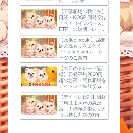
の“二つの壁”
【下落相場の戦い方】
日経・KOSPI同時安は
「ベア（インバース）
ETF」の短期トレード
で狙う
【coffee break 】四姉
妹の温もりをまとう
「Fluffy Sisters」Tシ
ャツのご案内
【本日のトレード記
録】日経平均2600円
超の急落！荒れ相場を
デイトレで乗り切る
【デイトレ日記】日経
平均はまさかの急反
落…！機転の損切りと
持ち越し判断の1日