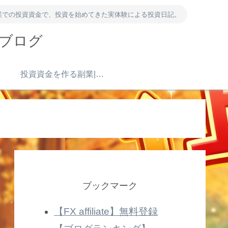
業での投資資金で、投資を始めてきた実体験による投資日記。
資ブログ
）
投資資金を作る副業|ポイ活・アンケート・得意を売る
ブックマーク
【FX affiliate】無料登録