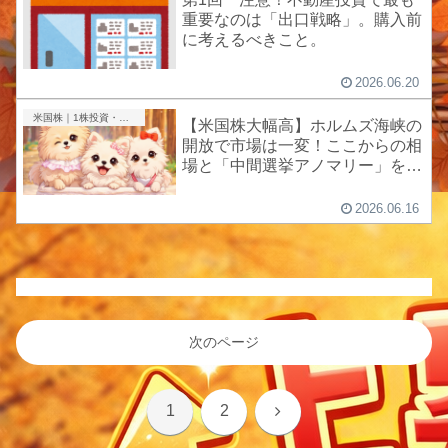
重要なのは「出口戦略」。購入前
に考えるべきこと。
2026.06.20
米国株｜1株投資・成長株
【米国株大幅高】ホルムズ海峡の
開放で市場は一変！ここからの相
場と「中間選挙アノマリー」を徹
底解説
2026.06.16
次のページ
次
1
2