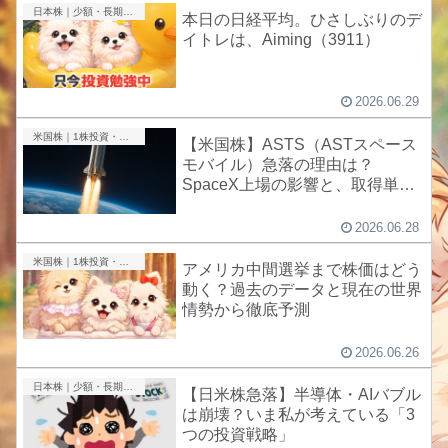
日本株｜少額・長期投資
本日の日経平均。ひさしぶりのデ
イトレは、Aiming（3911）
2026.06.29
米国株｜1株投資・成長株
【米国株】ASTS（ASTスペース
モバイル）急落の理由は？
SpaceX上場の影響と、取得単価5
ドルの私のスタンス
2026.06.28
米国株｜1株投資・成長株
アメリカ中間選挙まで株価はどう
動く？過去のデータと現在の世界
情勢から徹底予測
2026.06.26
日本株｜少額・長期投資
【日米株急落】半導体・AIバブル
は崩壊？いま私が考えている「3
つの投資戦略」