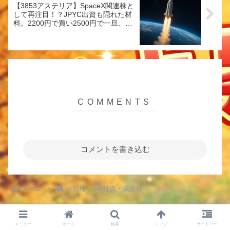
【3853アステリア】SpaceX関連株と
して再注目！？JPYC出資も隠れた材
料。2200円で買い2500円で一旦、売
却
コメントを書き込む
ホーム
米国株｜1株投資・成長株
メニュー
ホーム
検索
トップ
サイドバー