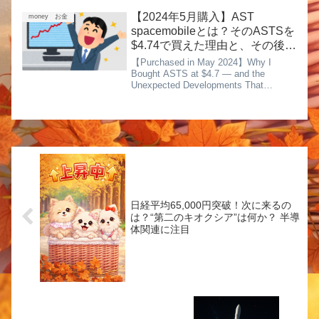
けでもない――こういう「静かな時
間」にこそ、実は大きなチャンスが潜
【2024年5月購入】AST
money お金
んでいることが多いです...
spacemobileとは？そのASTSを
$4.74で買えた理由と、その後に
起きた想像以上の展開
【Purchased in May 2024】Why I
Bought ASTS at $4.7 — and the
Unexpected Developments That
Followed.なぜ無名だった宇宙通信株
が、世界の通信勢力図を...
日経平均65,000円突破！次に来るの
は？“第二のキオクシア”は何か？ 半導
体関連に注目