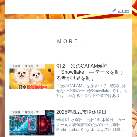
arrow
例２ 次のGAFAM候補
米国株｜1株投資・成長株
「Snowflake」― データを制す
る者が世界を制す
「次のGAFAM」を探す中で、確実に外
せない企業の一つがSnowflake です。同
社は、単なるクラウド企業ではありま
せん。企業の“すべてのデータ”を統合
し、AI時代の基盤となる存在です。■ 事
業内容：あらゆる企業の“データ基
2025年株式市場休場日
米国株｜1株投資・成長株
盤”Snowf...
米国1/1 水曜日 元日1/9 木曜日 カー
ター元大統領服喪のため1/20 月曜日
Martin Luther King, Jr. Day2/17 月曜日
Washington's Birthday4/18 金曜日 Good