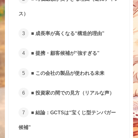
ス）
■ 成長率が高くなる“構造的理由”
■ 提携・顧客候補が“強すぎる”
■ この会社の製品が使われる未来
■ 投資家の間での見方（リアルな声）
■ 結論：GCTSは“宝くじ型テンバガー
候補”