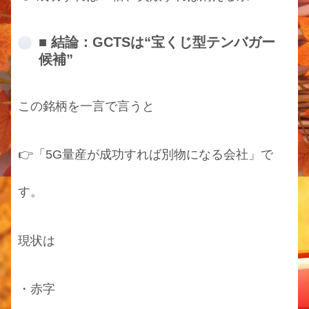
■ 結論：GCTSは“宝くじ型テンバガー
候補”
この銘柄を一言で言うと
👉「5G量産が成功すれば別物になる会社」で
す。
現状は
・赤字