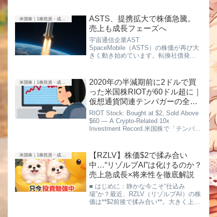
Friday5...
ASTS、提携拡大で株価急騰。
米国株｜1株投資・成長株
売上も成長フェーズへ
宇宙通信企業AST
SpaceMobile（ASTS）の株価が再び大
きく動き始めています。転換社債発行
のニュースで株価は**$120から$80付近
まで急落**し、市場では不安の声も広が
りました。しかしその後、株価は**$100
2020年の半減期前に2ドルで買
米国株｜1株投資・成長株
を回復**。再...
った米国株RIOTが60ドル超に｜
仮想通貨関連テンバガーの全記
録
RIOT Stock: Bought at $2, Sold Above
$60 — A Crypto-Related 10x
Investment Record.米国株で「テンバガ
ー」を狙うなら、相場が盛り上が
る“前”に買えるかどうかがす...
【RZLV】株価$2で揉み合い
米国株｜1株投資・成長株
中…“リゾルブAI”は化けるのか？
売上急成長×将来性を徹底解説
■ はじめに：静かな今こそ“仕込み
場”か？最近、RZLV（リゾルブAI）の株
価は**$2前後で揉み合い**。大きく上が
るわけでもなく、かといって崩れるわ