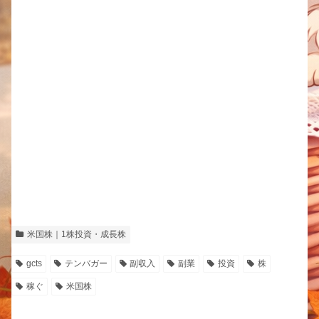
米国株｜1株投資・成長株
gcts
テンバガー
副収入
副業
投資
株
稼ぐ
米国株