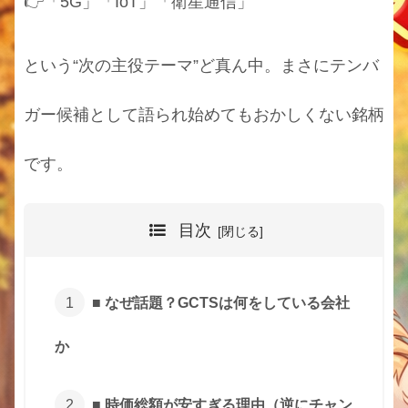
👉「5G」「IoT」「衛星通信」
という“次の主役テーマ”ど真ん中。まさにテンバ
ガー候補として語られ始めてもおかしくない銘柄
です。
目次
■ なぜ話題？GCTSは何をしている会社
か
■ 時価総額が安すぎる理由（逆にチャン